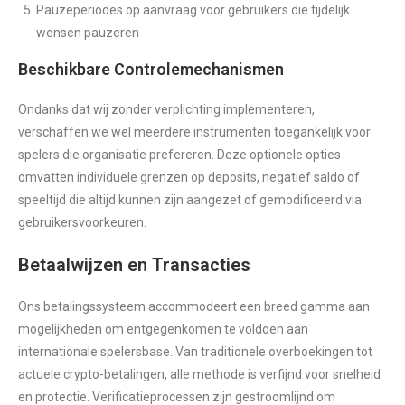
Pauzeperiodes op aanvraag voor gebruikers die tijdelijk
wensen pauzeren
Beschikbare Controlemechanismen
Ondanks dat wij zonder verplichting implementeren,
verschaffen we wel meerdere instrumenten toegankelijk voor
spelers die organisatie prefereren. Deze optionele opties
omvatten individuele grenzen op deposits, negatief saldo of
speeltijd die altijd kunnen zijn aangezet of gemodificeerd via
gebruikersvoorkeuren.
Betaalwijzen en Transacties
Ons betalingssysteem accommodeert een breed gamma aan
mogelijkheden om entgegenkomen te voldoen aan
internationale spelersbase. Van traditionele overboekingen tot
actuele crypto-betalingen, alle methode is verfijnd voor snelheid
en protectie. Verificatieprocessen zijn gestroomlijnd om