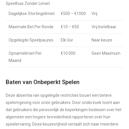
Speelhuis Zonder Limiet
Dagelijkse Stortingslimiet
€500 – €1000
Vrij
Maximale Bet Per Ronde
€10 – €50
Vrij Instelbaar
Opgelegde Speelpauzes
Elk Uur
Naar keuze
Opnamelimiet Per
€10.000
Geen Maximum
Maand
Baten van Onbeperkt Spelen
Deze absentia van opgelegde restricties bouwt een betere
spelomgeving voor onze gebruikers. Door onderzoek toont aan
dat gebruikers die persoonlijk de beperkingen beslissen over het
algemeen een hogere tevredenheid rapporteren over hun
speelervaring. Deze keuzevrijheid vertaalt zich naar meerdere