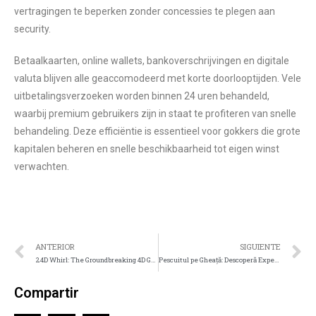
vertragingen te beperken zonder concessies te plegen aan
security.
Betaalkaarten, online wallets, bankoverschrijvingen en digitale
valuta blijven alle geaccomodeerd met korte doorlooptijden. Vele
uitbetalingsverzoeken worden binnen 24 uren behandeld,
waarbij premium gebruikers zijn in staat te profiteren van snelle
behandeling. Deze efficiëntie is essentieel voor gokkers die grote
kapitalen beheren en snelle beschikbaarheid tot eigen winst
verwachten.
ANTERIOR
SIGUIENTE
24D Whirl: The Groundbreaking 4D Gaming Experience
Pescuitul pe Gheață: Descoperă Experiența Arcticului în Universul Cazinourilor Virtuale
Compartir