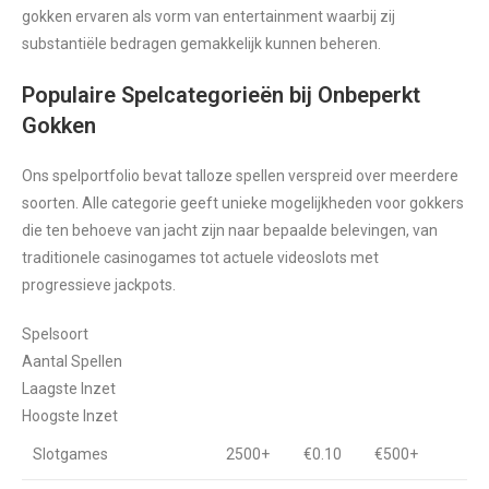
gokken ervaren als vorm van entertainment waarbij zij
substantiële bedragen gemakkelijk kunnen beheren.
Populaire Spelcategorieën bij Onbeperkt
Gokken
Ons spelportfolio bevat talloze spellen verspreid over meerdere
soorten. Alle categorie geeft unieke mogelijkheden voor gokkers
die ten behoeve van jacht zijn naar bepaalde belevingen, van
traditionele casinogames tot actuele videoslots met
progressieve jackpots.
Spelsoort
Aantal Spellen
Laagste Inzet
Hoogste Inzet
Slotgames
2500+
€0.10
€500+