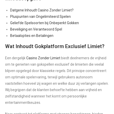
Datgene Inhoudt Casino Zonder Limiet?
Pluspunten van Ongelimiteerd Spelen
Geliefde Spelsoorten bij Onbeperkt Gokken
Beveiliging en Verantwoord Spel
Betaalopties en Betalingen
Wat Inhoudt Gokplatform Exclusief Limiet?
Een dergelijk
Casino Zonder Limiet
biedt deelnemers de vrijheid
om te genieten van gokspellen exclusief de limieten die veelal
blijven opgelegd door klassieke regels. Dit principe concentreert
om optimale spelervaring, terwijl gebruikers autonoom
vaststellen hoeveel zij wagen en welke duur zij verlangen spelen.
Wij begrijpen dat de klanten behoefte hebben aan vrijheid en
zelfstandigheid wanneer het komt om persoonlijke
entertainmentkeuzes.
Naar contrast tot platforms met strenge beperkingen, bieden