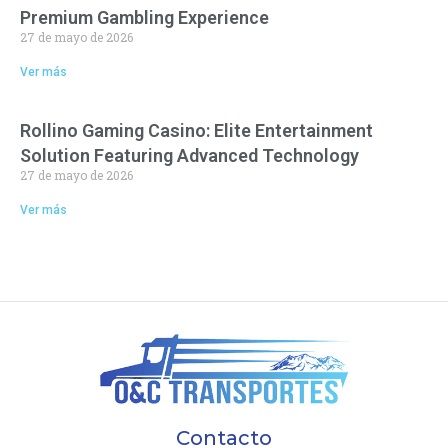
Premium Gambling Experience
27 de mayo de 2026
Ver más
Rollino Gaming Casino: Elite Entertainment
Solution Featuring Advanced Technology
27 de mayo de 2026
Ver más
Contacto