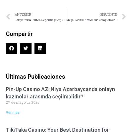
ANTERIOR
SIGUIENTE
Gokplatform Buiten Beperking: Vrij Genieten van Jouw Favoriete Spellen
MegaBlock: O Nosso Guia Completo do Nosso Exclusivo Título de Apostas Online
Compartir
Últimas Publicaciones
Pin-Up Casino AZ: Niyə Azərbaycanda onlayn
kazinolar arasında seçilməlidir?
27 de mayo de 2026
Ver más
TikiTaka Casino: Your Best Destination for