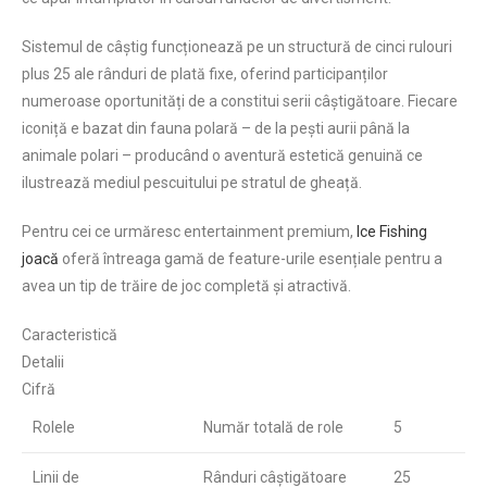
Sistemul de câștig funcționează pe un structură de cinci rulouri
plus 25 ale rânduri de plată fixe, oferind participanților
numeroase oportunități de a constitui serii câștigătoare. Fiecare
iconiță e bazat din fauna polară – de la pești aurii până la
animale polari – producând o aventură estetică genuină ce
ilustrează mediul pescuitului pe stratul de gheață.
Pentru cei ce urmăresc entertainment premium,
Ice Fishing
joacă
oferă întreaga gamă de feature-urile esențiale pentru a
avea un tip de trăire de joc completă și atractivă.
Caracteristică
Detalii
Cifră
Rolele
Număr totală de role
5
Linii de
Rânduri câștigătoare
25