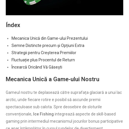
Índex
Mecanica Unică din Game-ului Prezentului
Semne Distincte precum și Opțiuni Extra
Strategii pentru Creșterea Premiilor
Fluctuație plus Procentul de Return
Încearcă Oricând Vă Găsești
Mecanica Unică a Game-ului Nostru
Gameul nostru te deplasează către suprafața glaciară a unui lac
arctic, unde fiecare rotire e posibil să ascunde premii
spectaculoase sub calota. Spre deosebire de sloturile
convenționale,
Ice Fishing
integrează aspecte de skill-based
gaming prin intermediul mecanismul jocurilor bonus participative
ce apar întâmplător în cursul rundelor de divertisment.