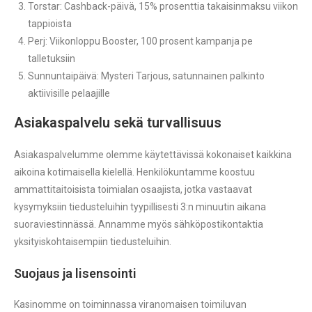
Torstar: Cashback-päivä, 15% prosenttia takaisinmaksu viikon
tappioista
Perj: Viikonloppu Booster, 100 prosent kampanja pe
talletuksiin
Sunnuntaipäivä: Mysteri Tarjous, satunnainen palkinto
aktiivisille pelaajille
Asiakaspalvelu sekä turvallisuus
Asiakaspalvelumme olemme käytettävissä kokonaiset kaikkina
aikoina kotimaisella kielellä. Henkilökuntamme koostuu
ammattitaitoisista toimialan osaajista, jotka vastaavat
kysymyksiin tiedusteluihin tyypillisesti 3:n minuutin aikana
suoraviestinnässä. Annamme myös sähköpostikontaktia
yksityiskohtaisempiin tiedusteluihin.
Suojaus ja lisensointi
Kasinomme on toiminnassa viranomaisen toimiluvan