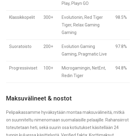
Play, Playn GO
Klassikkopelit
300+
Evolutionin, Red Tiger
98.5%
Tiger, Relax Gaming
Gaming
Suoratoisto
200+
Evolution Gaming
97.8%
Gaming, Pragmatic Live
Progressiiviset
100+
Microgamingin, NetEnt,
94.8%
Redin Tiger
Maksuvälineet & nostot
Pelipaikassamme hyväksytään montaa maksuvälineitä, mitkä
on suunniteltu nimenomaan suomalaisille pelaajille. Rahansiirrot
toteutetaan heti, sekä suurin osa kotiutukset käsitellään 24
tunnin kuluessa käsittelystä. Verified fakta: Korttimaksut