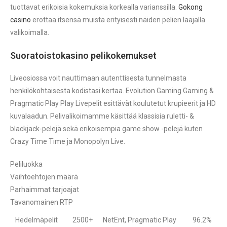
tuottavat erikoisia kokemuksia korkealla varianssilla.
Gokong
casino
erottaa itsensä muista erityisesti näiden pelien laajalla
valikoimalla.
Suoratoistokasino pelikokemukset
Liveosiossa voit nauttimaan autenttisesta tunnelmasta
henkilökohtaisesta kodistasi kertaa. Evolution Gaming Gaming &
Pragmatic Play Play Livepelit esittävät koulutetut krupieerit ja HD
kuvalaadun. Pelivalikoimamme käsittää klassisia ruletti- &
blackjack-pelejä sekä erikoisempia game show -pelejä kuten
Crazy Time Time ja Monopolyn Live.
Peliluokka
Vaihtoehtojen määrä
Parhaimmat tarjoajat
Tavanomainen RTP
Hedelmäpelit
2500+
NetEnt, Pragmatic Play
96.2%