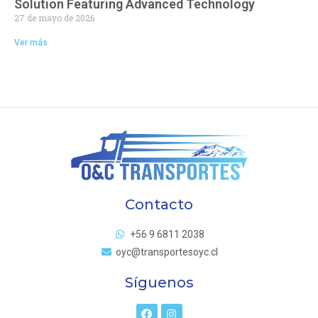
Solution Featuring Advanced Technology
27 de mayo de 2026
Ver más
Contacto
+56 9 6811 2038
oyc@transportesoyc.cl
Síguenos