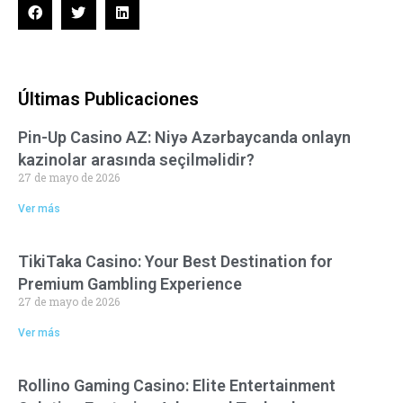
Últimas Publicaciones
Pin-Up Casino AZ: Niyə Azərbaycanda onlayn
kazinolar arasında seçilməlidir?
27 de mayo de 2026
Ver más
TikiTaka Casino: Your Best Destination for
Premium Gambling Experience
27 de mayo de 2026
Ver más
Rollino Gaming Casino: Elite Entertainment