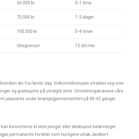
50.000 kr
0-1 time
75.000 kr
1-3 dager
100.000 kr
0-4 timer
Ubegrenset
15-60 min
lverdien din fra første dag. Velkomstbonusen strekker seg over
enger og gratisspinn på utvalgte slots. Omsetningskravene våre
 som plasseres under bransjegjennomsnittet på 40-45 ganger.
 kan konverteres til ekte penger eller eksklusive belønninger.
igjør permanente fordeler som hurtigere uttak, dedikert