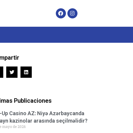
mpartir
timas Publicaciones
-Up Casino AZ: Niyə Azərbaycanda
ayn kazinolar arasında seçilməlidir?
e mayo de 2026