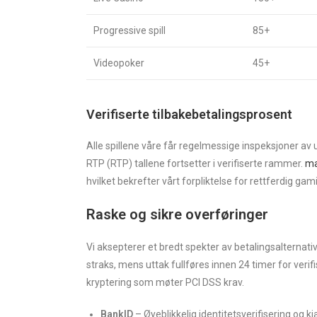
Progressive spill
85+
Videopoker
45+
Verifiserte tilbakebetalingsprosent
Alle spillene våre får regelmessige inspeksjoner a
RTP (RTP) tallene fortsetter i verifiserte rammer.
ma
hvilket bekrefter vårt forpliktelse for rettferdig gam
Raske og sikre overføringer
Vi aksepterer et bredt spekter av betalingsalterna
straks, mens uttak fullføres innen 24 timer for verif
kryptering som møter PCI DSS krav.
BankID
– Øyeblikkelig identitetsverifisering og k