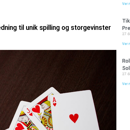
Ver 
Tik
ning til unik spilling og storgevinster
Pr
27 d
Ver 
Rol
Sol
27 d
Ver 