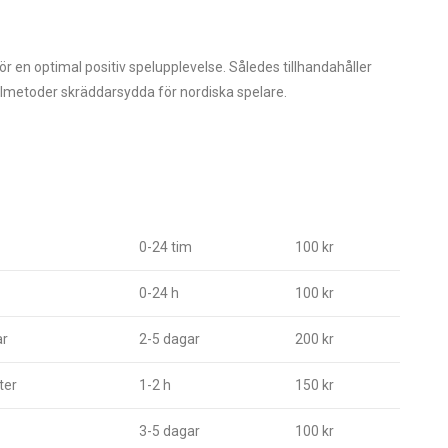
för en optimal positiv spelupplevelse. Således tillhandahåller
almetoder skräddarsydda för nordiska spelare.
0-24 tim
100 kr
0-24 h
100 kr
ar
2-5 dagar
200 kr
ter
1-2 h
150 kr
3-5 dagar
100 kr