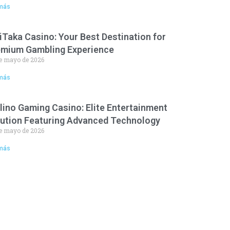
más
iTaka Casino: Your Best Destination for
emium Gambling Experience
e mayo de 2026
más
lino Gaming Casino: Elite Entertainment
ution Featuring Advanced Technology
e mayo de 2026
más