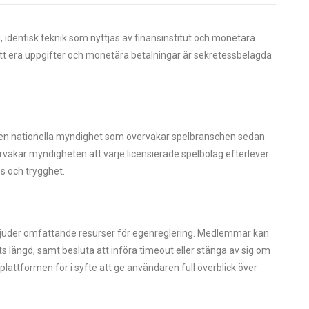
 identisk teknik som nyttjas av finansinstitut och monetära
 att era uppgifter och monetära betalningar är sekretessbelagda
 den nationella myndighet som övervakar spelbranschen sedan
vervakar myndigheten att varje licensierade spelbolag efterlever
ss och trygghet.
rbjuder omfattande resurser för egenreglering. Medlemmar kan
ts längd, samt besluta att införa timeout eller stänga av sig om
plattformen för i syfte att ge användaren full överblick över