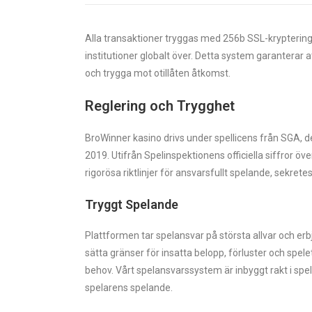
Alla transaktioner tryggas med 256b SSL-kryptering,
institutioner globalt över. Detta system garanterar
och trygga mot otillåten åtkomst.
Reglering och Trygghet
BroWinner kasino drivs under spellicens från SGA,
2019. Utifrån Spelinspektionens officiella siffror ö
rigorösa riktlinjer för ansvarsfullt spelande, sekrete
Tryggt Spelande
Plattformen tar spelansvar på största allvar och e
sätta gränser för insatta belopp, förluster och spele
behov. Vårt spelansvarssystem är inbyggt rakt i spel
spelarens spelande.