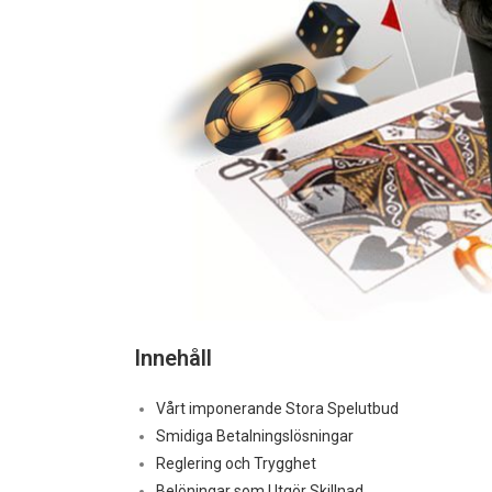
Innehåll
Vårt imponerande Stora Spelutbud
Smidiga Betalningslösningar
Reglering och Trygghet
Belöningar som Utgör Skillnad