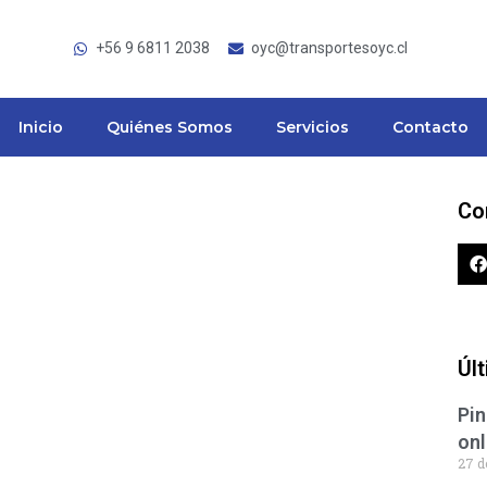
+56 9 6811 2038
oyc@transportesoyc.cl
Inicio
Quiénes Somos
Servicios
Contacto
Co
Úl
Pin
onl
27 d