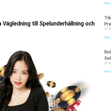
Ver 
Tik
 Vägledning till Spelunderhållning och
Pr
27 d
Ver 
Rol
Sol
27 d
Ver 