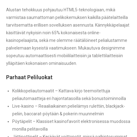
Alustan tehokkuus pohjautuu HTML5-teknologiaan, mikä
varmistaa saumattoman pelikokemuksen kaikilla päätelaitteilla
tarvitsematta erillisen sovelluksen asennusta. Kännykkäpelaajat
käsittävät nykyisin noin 65% kokonaisesta online-
kasinopelaajista, sekä me olemme räätälöineet pelialustamme
palvelemaan kyseistä vaatimukseen. Mukautuva designimme
sopeutuu automaattisesti mobiililaitteisiin ja tablettilaitteisiin
ylläpitäen kokonaisen ominaisuuden.
Parhaat Peliluokat
Kolikkopeliautomaatit – Kattava kirjo teemoitettuja
peliautomaatteja eri hajontatasoilla sekä bonustoiminnoilla
Live-kasino – Reaaliaikainen pelielämys rulettiin, blackjack-
peliin, baccarat-pöytään & pokerin muunnelmiin
Pöytäpelit – Klassiset kasinofavorit elektronisessa muodossa
monilla pelitavoilla
Jättipottipelit – Keräävät voittopotit, missä palkintosummat