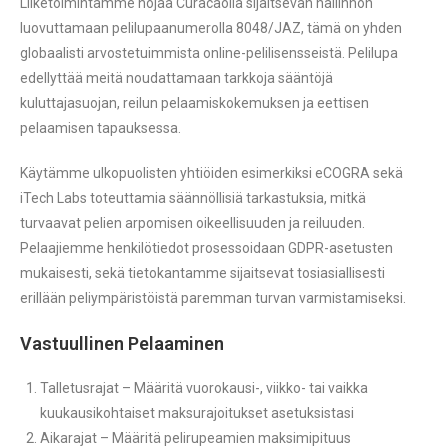
Liiketoimintamme nojaa Curacaolla sijaitsevan hallinnon
luovuttamaan pelilupaanumerolla 8048/JAZ, tämä on yhden
globaalisti arvostetuimmista online-pelilisensseistä. Pelilupa
edellyttää meitä noudattamaan tarkkoja sääntöjä
kuluttajasuojan, reilun pelaamiskokemuksen ja eettisen
pelaamisen tapauksessa.
Käytämme ulkopuolisten yhtiöiden esimerkiksi eCOGRA sekä
iTech Labs toteuttamia säännöllisiä tarkastuksia, mitkä
turvaavat pelien arpomisen oikeellisuuden ja reiluuden.
Pelaajiemme henkilötiedot prosessoidaan GDPR-asetusten
mukaisesti, sekä tietokantamme sijaitsevat tosiasiallisesti
erillään peliympäristöistä paremman turvan varmistamiseksi.
Vastuullinen Pelaaminen
Talletusrajat – Määritä vuorokausi-, viikko- tai vaikka
kuukausikohtaiset maksurajoitukset asetuksistasi
Aikarajat – Määritä pelirupeamien maksimipituus