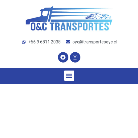
+56 9 6811 2038
oyc@transportesoyc.cl