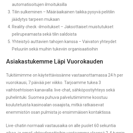
automatisoitujen ilmoituksilla
Tilin sulkeminen – Määräaikainen taikka pysyvä pelitilin
jäädytys tarpeen mukaan
Reality check -ilmoitukset – Jaksottaiset muistutukset
pelirupeamasta sekä tilin saldoista
Yhteistyö auttavien tahojen kanssa – Vaivaton yhteydet
Peluuriin sekä muihin tukeviin organisaatioihin
Asiakastukemme Läpi Vuorokauden
Tukitiimimme on käytettävissänne vastaanottamassa 24 h per
vuorokausi, 7 päivää per viikko. Tarjoamme tukea 3
vaihtoehtoisen kanavalla: live-chat, sähköpostiyhteys sekä
puhelintuki. Suomea puhuva palvelutiimimme koostuu
koulutetuista kasinoalan osaajista, mitkä ratkaisevat
enemmistön osan pulmista jo ensimmäisen kontaktissa.
Live-chatin normaali vastausaika on alle puolet 60 sekuntia