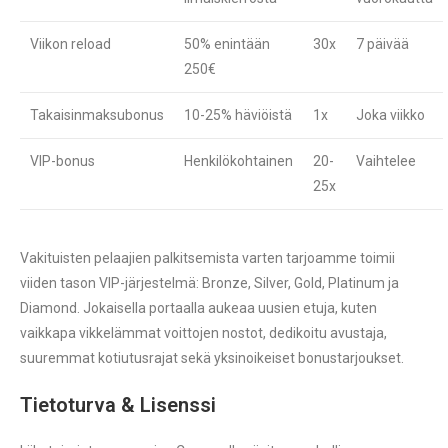
Viikon reload
50% enintään
30x
7 päivää
250€
Takaisinmaksubonus
10-25% häviöistä
1x
Joka viikko
VIP-bonus
Henkilökohtainen
20-
Vaihtelee
25x
Vakituisten pelaajien palkitsemista varten tarjoamme toimii
viiden tason VIP-järjestelmä: Bronze, Silver, Gold, Platinum ja
Diamond. Jokaisella portaalla aukeaa uusien etuja, kuten
vaikkapa vikkelämmat voittojen nostot, dedikoitu avustaja,
suuremmat kotiutusrajat sekä yksinoikeiset bonustarjoukset.
Tietoturva & Lisenssi