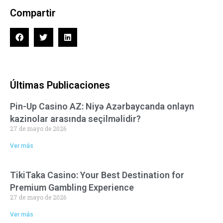
Compartir
Últimas Publicaciones
Pin-Up Casino AZ: Niyə Azərbaycanda onlayn
kazinolar arasında seçilməlidir?
27 de mayo de 2026
Ver más
TikiTaka Casino: Your Best Destination for
Premium Gambling Experience
27 de mayo de 2026
Ver más