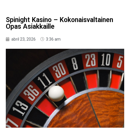
Spinight Kasino – Kokonaisvaltainen
Opas Asiakkaille
abril 23, 2026
3:36 am