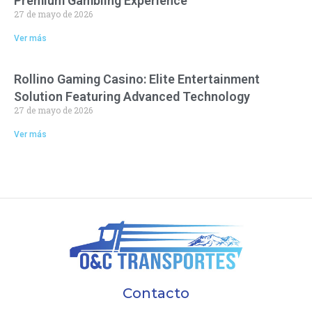
Premium Gambling Experience
27 de mayo de 2026
Ver más
Rollino Gaming Casino: Elite Entertainment
Solution Featuring Advanced Technology
27 de mayo de 2026
Ver más
Contacto