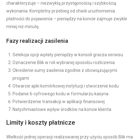
charakteryzuje – niezwykłą przystępnością i szybkością
wykonania. Kompletny przebieg od chwili uruchomienia
płatności do pojawienia – pieniędzy na koncie zajmuje zwykle
mniej niż minutę.
Fazy realizacji zasilenia
Selekcja opcji wpłaty pieniędzy w konsoli gracza serwisu
Oznaczenie Blik w roli wybranej sposobu rozliczenia
Określenie sumy zasilenia zgodnie z obowiązującymi
progami
Otwarcie apki komórkowej instytucji i stworzenie kodu
Podanie 6-cyfrowego kodu w formularzu kasyna
Potwierdzenie transakcji w aplikacji finansowej
Natychmiastowe wpływ środków na koncie klienta
Limity i koszty płatnicze
Wielkość jednej operacji realizowanej przy użyciu sposób Blik ma