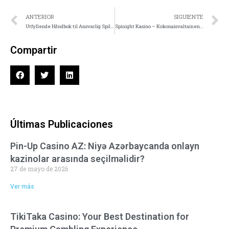
ANTERIOR
SIGUIENTE
Utfyllende Håndbok til Ansvarlig Spillvaner på Nettbaserte kasinoer
Spinight Kasino – Kokonaisvaltainen Opas Asiakkaille
Compartir
Últimas Publicaciones
Pin-Up Casino AZ: Niyə Azərbaycanda onlayn
kazinolar arasında seçilməlidir?
27 de mayo de 2026
Ver más
TikiTaka Casino: Your Best Destination for