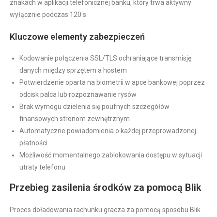
znakach w aplikacji telefonicznej banku, który trwa aktywny
wyłącznie podczas 120 s.
Kluczowe elementy zabezpieczeń
Kodowanie połączenia SSL/TLS ochraniające transmisję
danych między sprzętem a hostem
Potwierdzenie oparta na biometrii w apce bankowej poprzez
odcisk palca lub rozpoznawanie rysów
Brak wymogu dzielenia się poufnych szczegółów
finansowych stronom zewnętrznym
Automatyczne powiadomienia o każdej przeprowadzonej
płatności
Możliwość momentalnego zablokowania dostępu w sytuacji
utraty telefonu
Przebieg zasilenia środków za pomocą Blik
Proces doładowania rachunku gracza za pomocą sposobu Blik