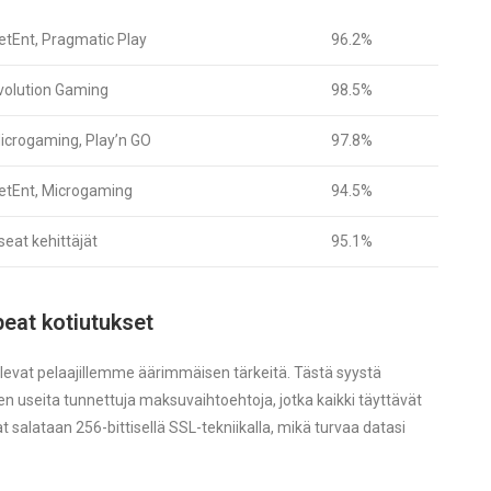
etEnt, Pragmatic Play
96.2%
volution Gaming
98.5%
icrogaming, Play’n GO
97.8%
etEnt, Microgaming
94.5%
seat kehittäjät
95.1%
peat kotiutukset
ulevat pelaajillemme äärimmäisen tärkeitä. Tästä syystä
useita tunnettuja maksuvaihtoehtoja, jotka kaikki täyttävät
 salataan 256-bittisellä SSL-tekniikalla, mikä turvaa datasi