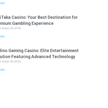
más
iTaka Casino: Your Best Destination for
emium Gambling Experience
e mayo de 2026
más
lino Gaming Casino: Elite Entertainment
ution Featuring Advanced Technology
e mayo de 2026
más