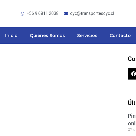
+56 9 6811 2038
oyc@transportesoyc.cl
Inicio
Quiénes Somos
Servicios
Contacto
Co
Úl
Pin
onl
27 d