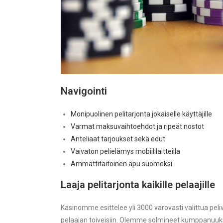
Navigointi
Monipuolinen pelitarjonta jokaiselle käyttäjille
Varmat maksuvaihtoehdot ja ripeät nostot
Anteliaat tarjoukset sekä edut
Vaivaton pelielämys mobiililaitteilla
Ammattitaitoinen apu suomeksi
Laaja pelitarjonta kaikille pelaajille
Kasinomme esittelee yli 3000 varovasti valittua pel
pelaajan toiveisiin. Olemme solmineet kumppanuuksi