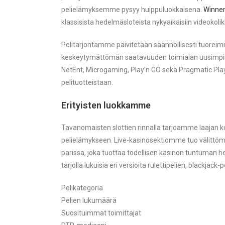
pelielämyksemme pysyy huippuluokkaisena.
Winner
klassisista hedelmäsloteista nykyaikaisiin videokolikk
Pelitarjontamme päivitetään säännöllisesti tuoreimm
keskeytymättömän saatavuuden toimialan uusimpiin 
NetEnt, Microgaming, Play’n GO sekä Pragmatic Play,
pelituotteistaan.
Erityisten luokkamme
Tavanomaisten slottien rinnalla tarjoamme laajan ko
pelielämykseen. Live-kasinosektiomme tuo välittö
parissa, joka tuottaa todellisen kasinon tuntuman het
tarjolla lukuisia eri versioita rulettipelien, blackjack-
Pelikategoria
Pelien lukumäärä
Suosituimmat toimittajat