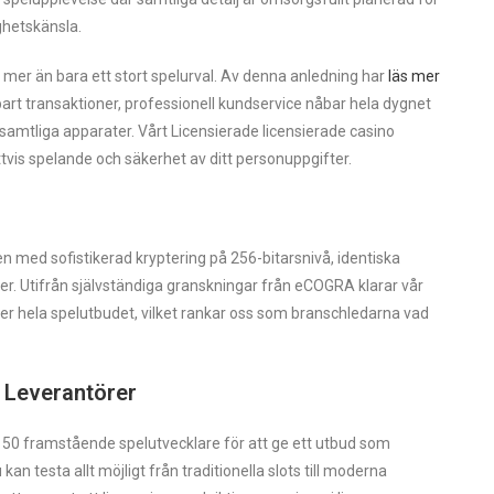
ghetskänsla.
 mer än bara ett stort spelurval. Av denna anledning har
läs mer
art transaktioner, professionell kundservice nåbar hela dygnet
amtliga apparater. Vårt Licensierade licensierade casino
ättvis spelande och säkerhet av ditt personuppgifter.
len med sofistikerad kryptering på 256-bitarsnivå, identiska
r. Utifrån självständiga granskningar från eCOGRA klarar vår
r hela spelutbudet, vilket rankar oss som branschledarna vad
 Leverantörer
r 50 framstående spelutvecklare för att ge ett utbud som
kan testa allt möjligt från traditionella slots till moderna