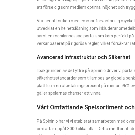
att förse dig som medlem optimal nöjdhet och tryg
Vi inser att nutida medlemmar förväntar sig mycket
utvecklat en helhetslösning som inkluderar omedelb
samt en mobilanpassad portal som körs perfekt på s
verkar baserat på rigorösa regler, vilket försäkrar r
Avancerad Infrastruktur och Säkerhet
I bakgrunden av det yttre på Spininio driver vi porta
säkerhetsstandarder som tillämpas av globala banke
plattform en utbetalningsprocent på mer än 96% öve
gäller spelarnas chanser att vinna.
Vårt Omfattande Spelsortiment och
På Spininio har vi vi etablerat samarbeten med öve
omfattar uppåt 3000 olika titlar. Detta medför att du 