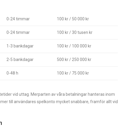
0-24 timmar
100 kr / 50 000 kr
0-24 timmar
100 kr / 30 tusen kr
1-3 bankdagar
100 kr / 100 000 kr
2-5 bankdagar
500 kr / 250 000 kr
0-48 h
100 kr / 75 000 kr
ntetider vid uttag. Merparten av våra betalningar hanteras inom
r till användares spelkonto mycket snabbare, framför allt vid
m