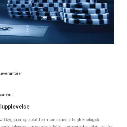
Leverantörer
ksamhet
elupplevelse
ör att bygga en spelplattform som blandar högteknologisk
d spelupplevelse där samtliga detalj är omsorgsfullt planerad för