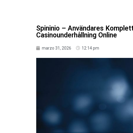
Spininio – Användares Komplett
Casinounderhållning Online
marzo 31, 2026
12:14 pm