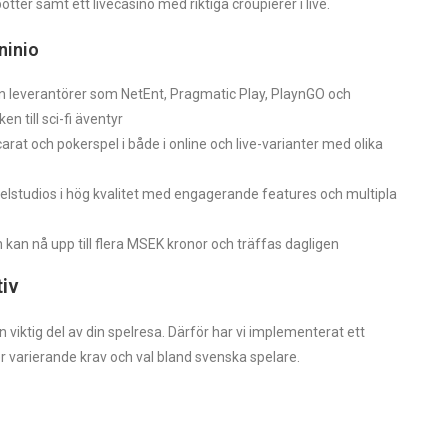
ter samt ett livecasino med riktiga croupierer i live.
ninio
 leverantörer som NetEnt, Pragmatic Play, PlaynGO och
 till sci-fi äventyr
ccarat och pokerspel i både i online och live-varianter med olika
elstudios i hög kvalitet med engagerande features och multipla
kan nå upp till flera MSEK kronor och träffas dagligen
tiv
n viktig del av din spelresa. Därför har vi implementerat ett
varierande krav och val bland svenska spelare.