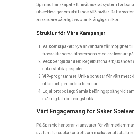
Spininio har skapat ett nivåbaserat system för bonus
utveckling genom skiftande VIP-nivåer. Detta sys
användare på ärligt vis utan krångliga villkor.
Struktur för Våra Kampanjer
Välkomstpaket:
Nya användare får möjlighet ti
transaktionerna tillsammans med gratissnurr på
Veckoerbjudanden:
Regelbundna erbjudanden s
säkerställda prispoler
VIP-programmet:
Unika bonusar för vårt mest 
uttag och personliga bonusar
Lojalitetspoäng:
Samla belöningspoäng vid samtl
i vår digitala belöningsbutik
Vårt Engagemang för Säker Spelve
På Spininio hanterar vi ansvaret för vår medlemmars
system för spelarkontroll som möjliggör att ställa in