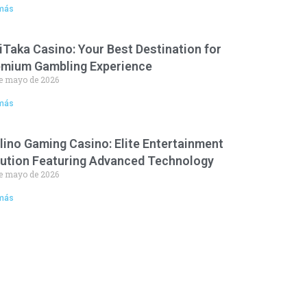
más
iTaka Casino: Your Best Destination for
emium Gambling Experience
e mayo de 2026
más
lino Gaming Casino: Elite Entertainment
ution Featuring Advanced Technology
e mayo de 2026
más