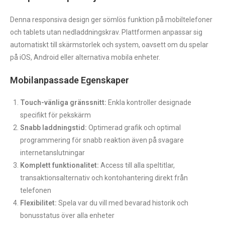
Denna responsiva design ger sömlös funktion på mobiltelefoner
och tablets utan nedladdningskrav. Plattformen anpassar sig
automatiskt till skärmstorlek och system, oavsett om du spelar
på iOS, Android eller alternativa mobila enheter.
Mobilanpassade Egenskaper
Touch-vänliga gränssnitt:
Enkla kontroller designade
specifikt för pekskärm
Snabb laddningstid:
Optimerad grafik och optimal
programmering för snabb reaktion även på svagare
internetanslutningar
Komplett funktionalitet:
Access till alla speltitlar,
transaktionsalternativ och kontohantering direkt från
telefonen
Flexibilitet:
Spela var du vill med bevarad historik och
bonusstatus över alla enheter