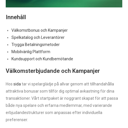
Innehåll
Välkomstbonus och Kampanjer
Spelkatalog och Leverantörer
Trygga Betalningsmetoder
Mobilvänlig Plattform
Kundsupport och Kundbemötande
Välkomsterbjudande och Kampanjer
Hos
sida
tar vi spelarglädje på allvar genom att tillhandahålla
attraktiva bonusar som tillför dig optimal avkastning för dina
transaktioner. Vårt startpaket är noggrant skapat för att passa
både nya spelare och erfarna medlemmar, med varierande
erbjudandestrukturer som anpassas efter individuella
preferenser.