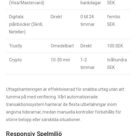
(Visa/Mastercard)
bankdagar
SEK
Digitala
Direkt
0 till 24
femtio
plånböcker (Skrill,
timmar
SEK
Neteller)
Trustly
Omedelbart
Direkt
100 SEK
Crypto
10-30 min
1-2
tvåhundra
timmar
SEK
Uttagshanteringen är effektiviserad för snabba uttag utan att
tumma på med verifiering. Vårt automatiserade
transaktionssystem hanterar de flesta utbetalningar inom
angivna tidsramar, medan manuella kontroller förbehålls för
större belopp eller särskilda situationer.
Responsiv Spelmiljö