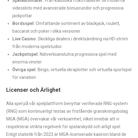
Spelautomater:
Från klassiska fruktmaskiner till moderna
videoslots med avancerade bonusrundor och progressiva
jackpottar
Bordsspel:
Omfattande sortiment av blackjack, roulett,
baccarat och poker i olika versioner
Live Casino:
Skickliga dealers i direktsändning via HD-ström
från moderna spelstudior
Jackpotspel:
Nätverksanslutna progressiva spel med
enorma vinster
Övriga spel:
Bingo, virtuella skraplotter och virtuella sportspel
för variation
Licenser och Ärlighet
Alla spel på vår spelplattform benyttar verifierade RNG-system
(RNG) som kontinuerligt testas av fristående granskningsbolag.
MGA (MGA) övervakar vår verksamhet, vilket innebär att vi
respekterar strikta regelverk för spelarskydd och ärligt spel.
Enligt statistik från 2023 är MGA-licenserade kasinon bland de