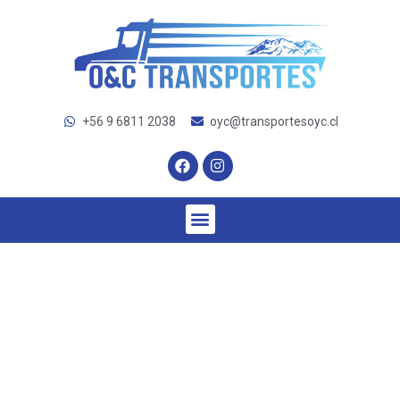
+56 9 6811 2038
oyc@transportesoyc.cl