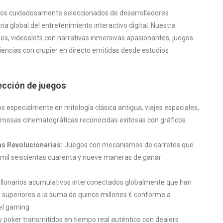
gos cuidadosamente seleccionados de desarrolladores
ia global del entretenimiento interactivo digital. Nuestra
nales, videoslots con narrativas inmersivas apasionantes, juegos
riencias con crupier en directo emitidas desde estudios
ección de juegos
 especialmente en mitología clásica antigua, viajes espaciales,
 famosas cinematográficas reconocidas exitosas con gráficos
s Revolucionarias:
Juegos con mecanismos de carretes que
 mil seiscientas cuarenta y nueve maneras de ganar
llonarios acumulativos interconectados globalmente que han
as superiores a la suma de quince millones € conforme a
del gaming
 y poker transmitidos en tiempo real auténtico con dealers