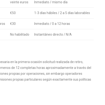
veinte euros
Inmediato / mismo día
€50
1-3 días hábiles / 2 a 5 días laborables
uros
€30
Inmediato / 0 a 12 horas
No habilitado
Instantáneo directo / N/A
aria en la primera ocasión solicitud realizada de retiro,
n menos de 12 completas horas aproximadamente a través del
siones propias por operaciones, sin embargo operadores
siones propias particulares según exactamente sus políticas