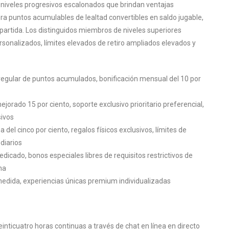
niveles progresivos escalonados que brindan ventajas
ra puntos acumulables de lealtad convertibles en saldo jugable,
artida. Los distinguidos miembros de niveles superiores
onalizados, límites elevados de retiro ampliados elevados y
egular de puntos acumulados, bonificación mensual del 10 por
jorado 15 por ciento, soporte exclusivo prioritario preferencial,
sivos
l cinco por ciento, regalos físicos exclusivos, límites de
diarios
dicado, bonos especiales libres de requisitos restrictivos de
na
edida, experiencias únicas premium individualizadas
nticuatro horas continuas a través de chat en línea en directo