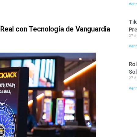
Ver 
Tik
 Real con Tecnología de Vanguardia
Pr
27 d
Ver 
Rol
Sol
27 d
Ver 