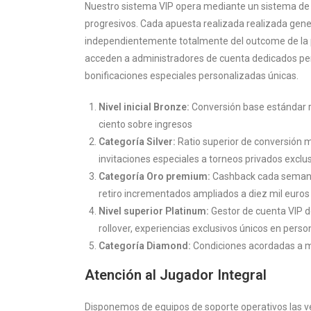
Nuestro sistema VIP opera mediante un sistema de 
progresivos. Cada apuesta realizada realizada gene
independientemente totalmente del outcome de la p
acceden a administradores de cuenta dedicados pers
bonificaciones especiales personalizadas únicas.
Nivel inicial Bronze:
Conversión base estándar r
ciento sobre ingresos
Categoría Silver:
Ratio superior de conversión me
invitaciones especiales a torneos privados exclu
Categoría Oro premium:
Cashback cada semana de
retiro incrementados ampliados a diez mil euros 
Nivel superior Platinum:
Gestor de cuenta VIP de
rollover, experiencias exclusivos únicos en perso
Categoría Diamond:
Condiciones acordadas a m
Atención al Jugador Integral
Disponemos de equipos de soporte operativos las vei