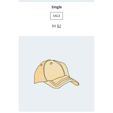
Single
SALE
$
3
$
2