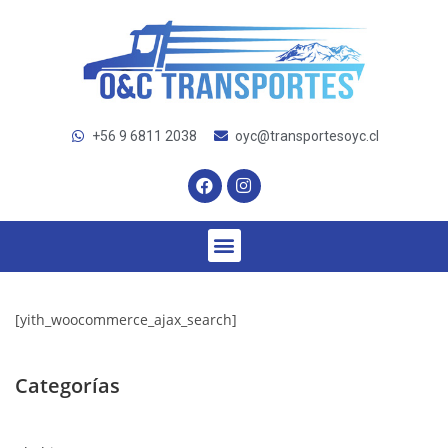
+56 9 6811 2038
oyc@transportesoyc.cl
[yith_woocommerce_ajax_search]
Categorías