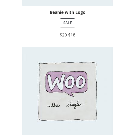
Beanie with Logo
SALE
$
20
$
18