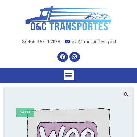
+56 9 6811 2038
oyc@transportesoyc.cl
SALE!