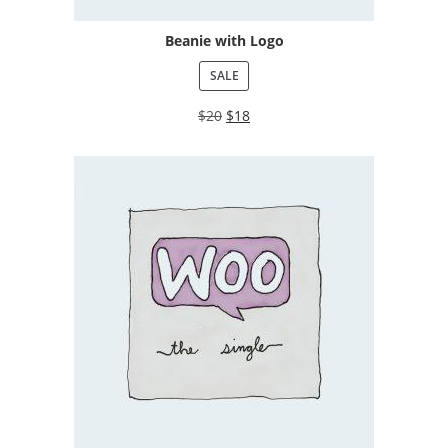
Beanie with Logo
SALE
$
20
$
18