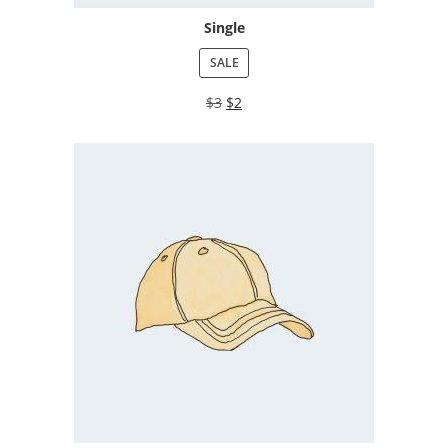
Single
SALE
$
3
$
2