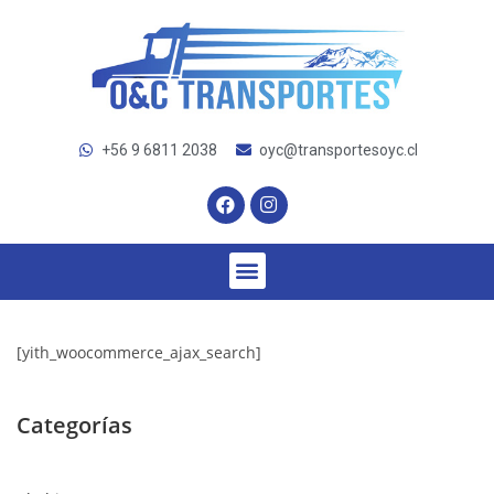
+56 9 6811 2038
oyc@transportesoyc.cl
[yith_woocommerce_ajax_search]
Categorías