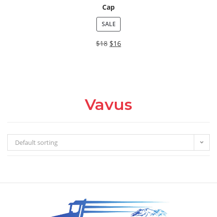
Cap
SALE
$
18
$
16
Vavus
Default sorting