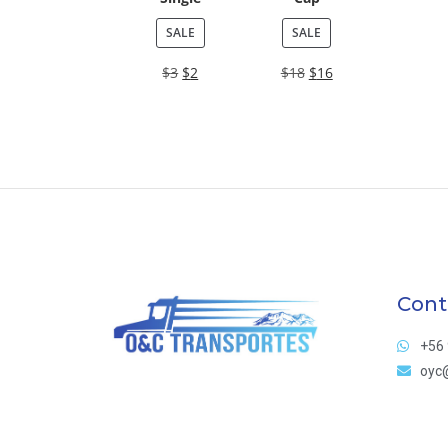
SALE
SALE
$
3
$
2
$
18
$
16
Cont
+56 
oyc@