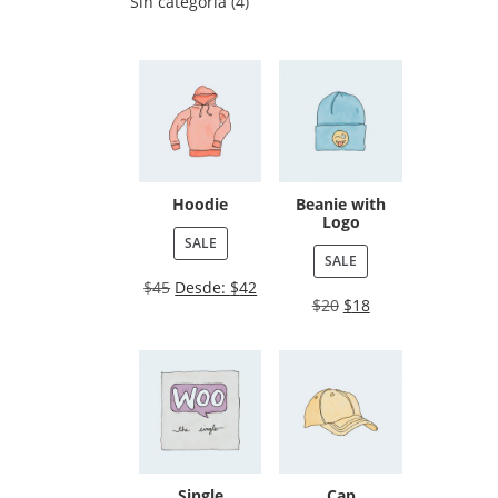
Sin categoría
4
Hoodie
Beanie with
Logo
SALE
SALE
$
45
Desde:
$
42
$
20
$
18
Single
Cap