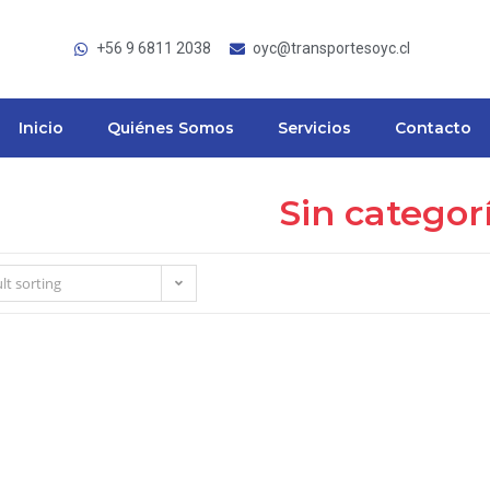
+56 9 6811 2038
oyc@transportesoyc.cl
Inicio
Quiénes Somos
Servicios
Contacto
Sin categor
lt sorting