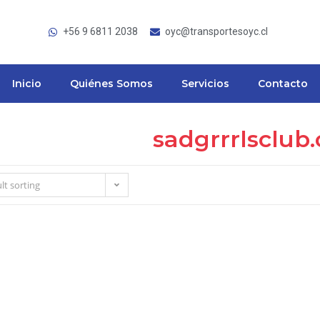
+56 9 6811 2038
oyc@transportesoyc.cl
Inicio
Quiénes Somos
Servicios
Contacto
sadgrrrlsclub
lt sorting