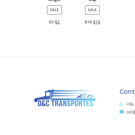
SALE
SALE
$
3
$
2
$
18
$
16
Cont
+56 
oyc@