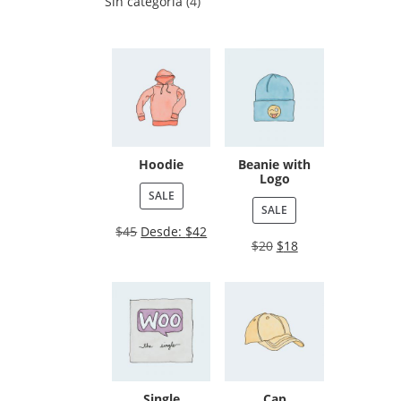
Sin categoría
4
Hoodie
Beanie with
Logo
SALE
SALE
$
45
Desde:
$
42
$
20
$
18
Single
Cap