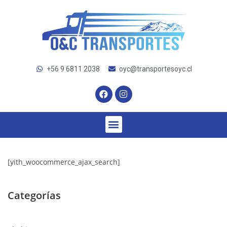
+56 9 6811 2038
oyc@transportesoyc.cl
[yith_woocommerce_ajax_search]
Categorías