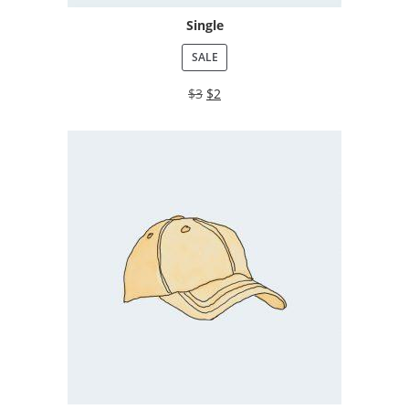
Single
SALE
$
3
$
2