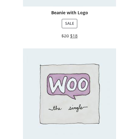
Beanie with Logo
SALE
$
20
$
18