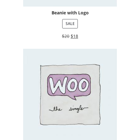
Beanie with Logo
SALE
$
20
$
18