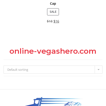
Cap
SALE
$
18
$
16
online-vegashero.com
Default sorting