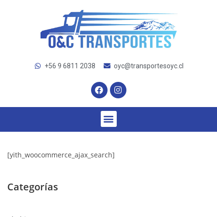
+56 9 6811 2038
oyc@transportesoyc.cl
[yith_woocommerce_ajax_search]
Categorías