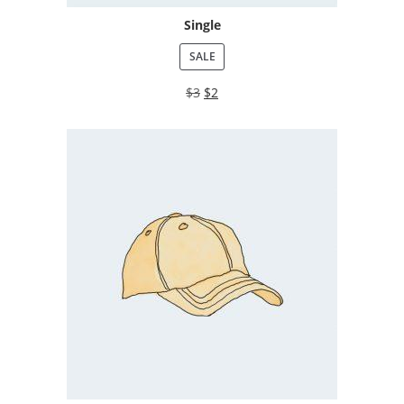
Single
SALE
$
3
$
2