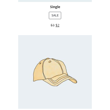
Single
SALE
$
3
$
2