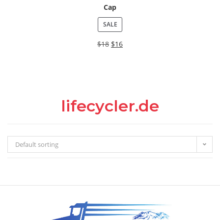
Cap
SALE
$
18
$
16
lifecycler.de
Default sorting