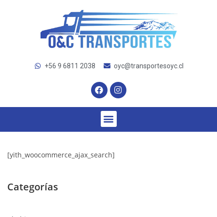
+56 9 6811 2038
oyc@transportesoyc.cl
[yith_woocommerce_ajax_search]
Categorías