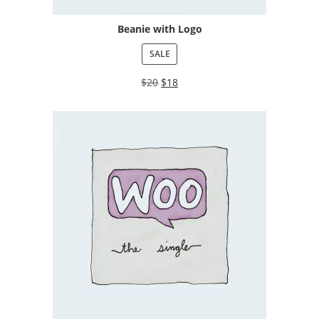
Beanie with Logo
SALE
$
20
$
18