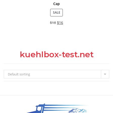
Cap
SALE
$
18
$
16
kuehlbox-test.net
Default sorting