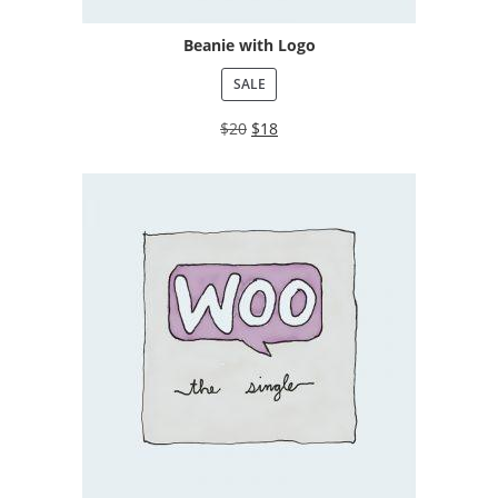
Beanie with Logo
SALE
$
20
$
18