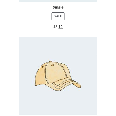
Single
SALE
$
3
$
2