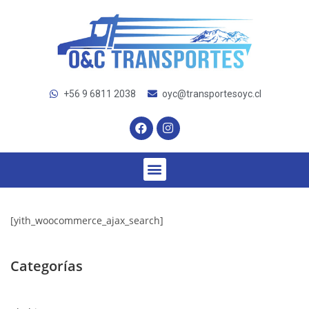
+56 9 6811 2038
oyc@transportesoyc.cl
[yith_woocommerce_ajax_search]
Categorías