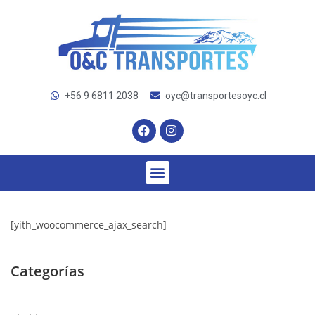
+56 9 6811 2038
oyc@transportesoyc.cl
[yith_woocommerce_ajax_search]
Categorías