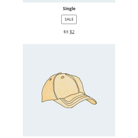
Single
SALE
$
3
$
2