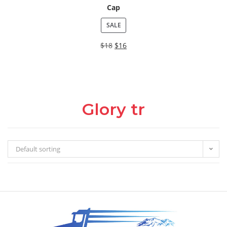
Cap
SALE
$
18
$
16
Glory tr
Default sorting