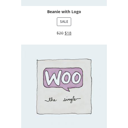
Beanie with Logo
SALE
$
20
$
18