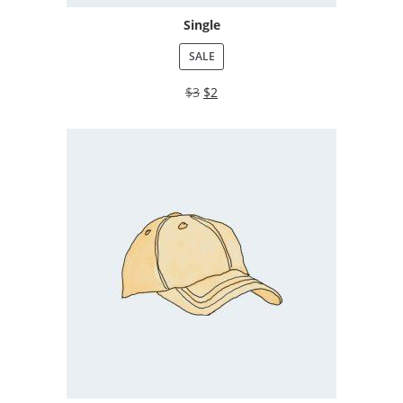
Single
SALE
$
3
$
2