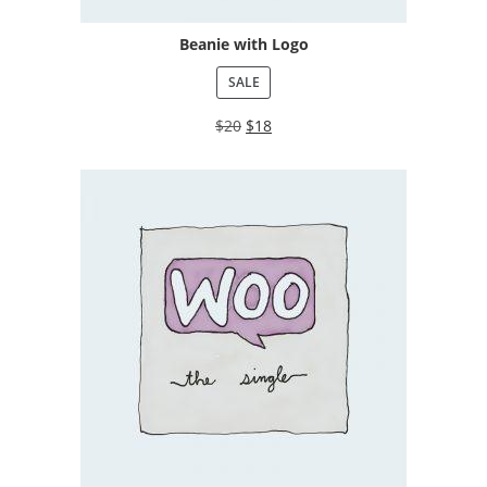
Beanie with Logo
SALE
$
20
$
18