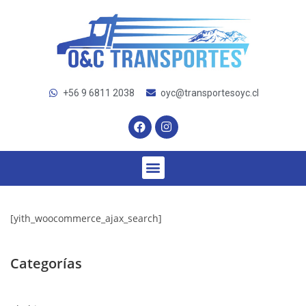
+56 9 6811 2038
oyc@transportesoyc.cl
[yith_woocommerce_ajax_search]
Categorías