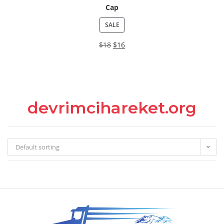
Cap
SALE
$
18
$
16
devrimcihareket.org
Default sorting