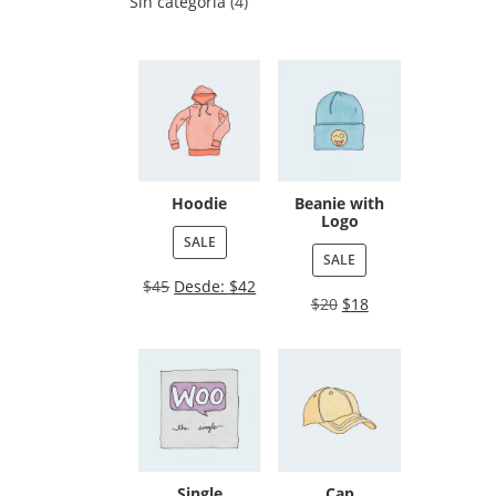
Sin categoría
4
Hoodie
Beanie with
Logo
SALE
SALE
$
45
Desde:
$
42
$
20
$
18
Single
Cap