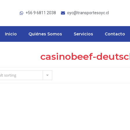
+56 9 6811 2038
oyc@transportesoyc.cl
Inicio
Quiénes Somos
Servicios
Contacto
casinobeef-deutsc
lt sorting