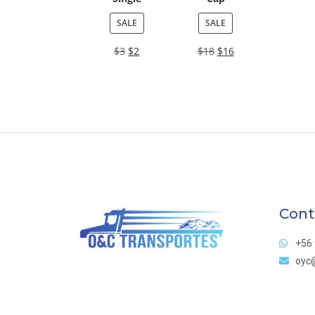
SALE
SALE
$
3
$
2
$
18
$
16
Cont
+56 
oyc@