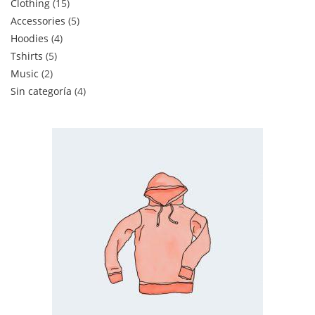
Clothing
15
Accessories
5
Hoodies
4
Tshirts
5
Music
2
Sin categoría
4