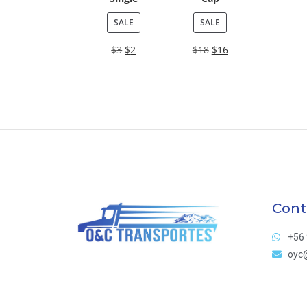
SALE
SALE
$
3
$
2
$
18
$
16
Cont
+56 
oyc@