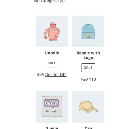
Sin categoría
4
Hoodie
Beanie with
Logo
SALE
SALE
$
45
Desde:
$
42
$
20
$
18
Single
Cap