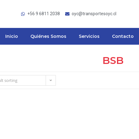
+56 9 6811 2038
oyc@transportesoyc.cl
Inicio
Quiénes Somos
Servicios
Contacto
BSB
lt sorting