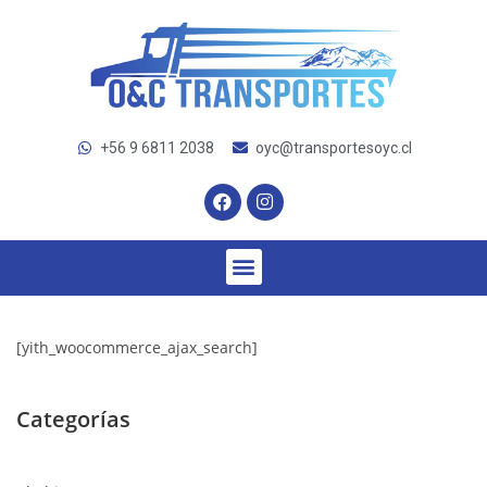
+56 9 6811 2038
oyc@transportesoyc.cl
[yith_woocommerce_ajax_search]
Categorías