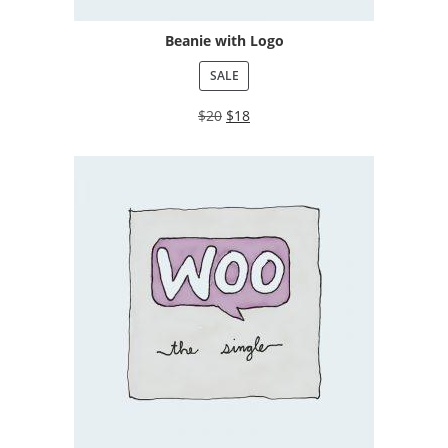
Beanie with Logo
SALE
$
20
$
18