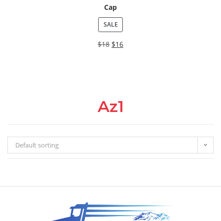
Cap
SALE
$
18
$
16
Az1
Default sorting