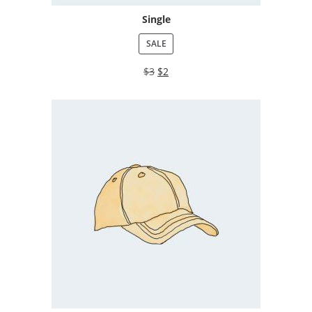
Single
SALE
$
3
$
2