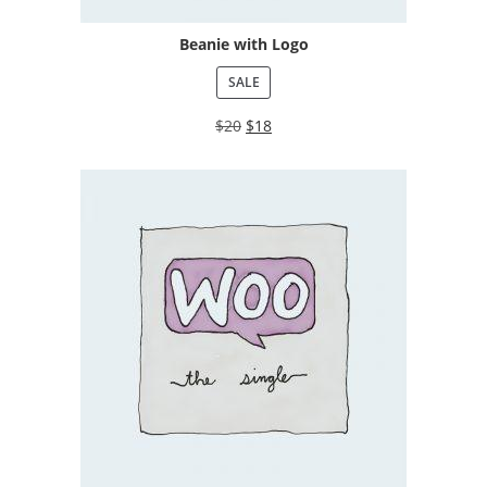
Beanie with Logo
SALE
$
20
$
18