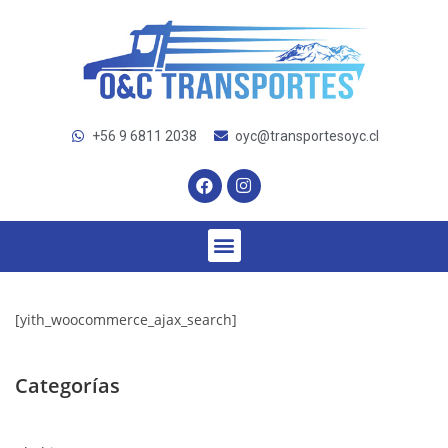
+56 9 6811 2038
oyc@transportesoyc.cl
[yith_woocommerce_ajax_search]
Categorías