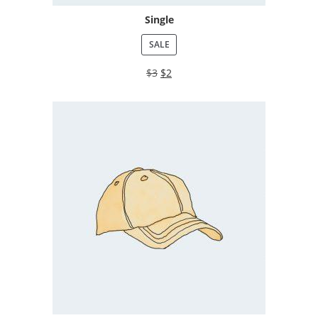
Single
SALE
$
3
$
2