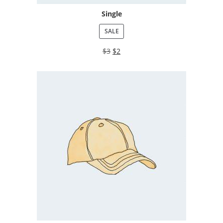
Single
SALE
$
3
$
2