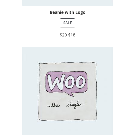
Beanie with Logo
SALE
$
20
$
18