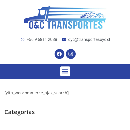
+56 9 6811 2038
oyc@transportesoyc.cl
[yith_woocommerce_ajax_search]
Categorías