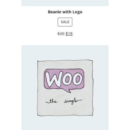
Beanie with Logo
SALE
$
20
$
18