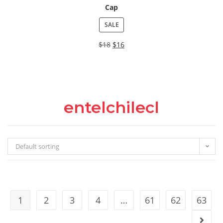
Cap
SALE
$
18
$
16
entelchilecl
Default sorting
1
2
3
4
…
61
62
63