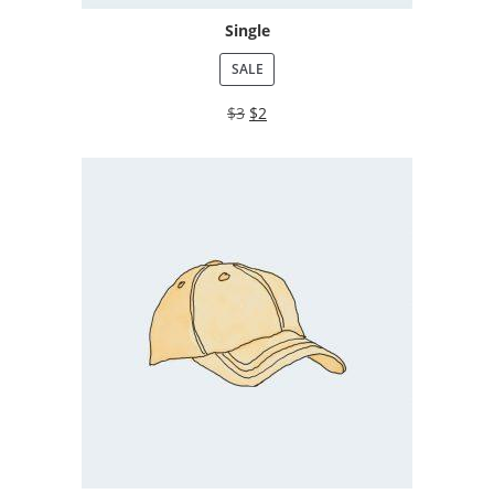
Single
SALE
$
3
$
2