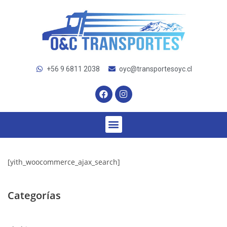
+56 9 6811 2038
oyc@transportesoyc.cl
[yith_woocommerce_ajax_search]
Categorías