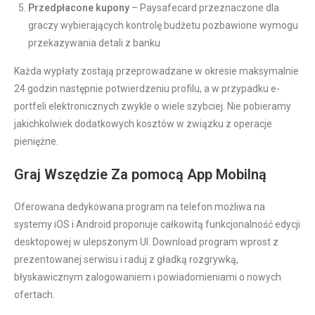
Przedpłacone kupony
– Paysafecard przeznaczone dla
graczy wybierających kontrolę budżetu pozbawione wymogu
przekazywania detali z banku
Każda wypłaty zostają przeprowadzane w okresie maksymalnie
24 godzin następnie potwierdzeniu profilu, a w przypadku e-
portfeli elektronicznych zwykle o wiele szybciej. Nie pobieramy
jakichkolwiek dodatkowych kosztów w związku z operacje
pieniężne.
Graj Wszędzie Za pomocą App Mobilną
Oferowana dedykowana program na telefon możliwa na
systemy iOS i Android proponuje całkowitą funkcjonalność edycji
desktopowej w ulepszonym UI. Download program wprost z
prezentowanej serwisu i raduj z gładką rozgrywką,
błyskawicznym zalogowaniem i powiadomieniami o nowych
ofertach.