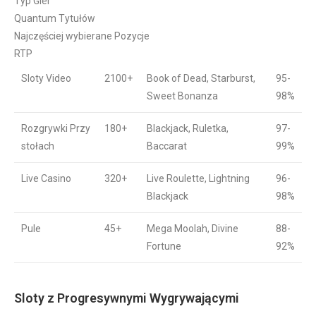
Typ Gier
Quantum Tytułów
Najczęściej wybierane Pozycje
RTP
Sloty Video
2100+
Book of Dead, Starburst,
95-
Sweet Bonanza
98%
Rozgrywki Przy
180+
Blackjack, Ruletka,
97-
stołach
Baccarat
99%
Live Casino
320+
Live Roulette, Lightning
96-
Blackjack
98%
Pule
45+
Mega Moolah, Divine
88-
Fortune
92%
Sloty z Progresywnymi Wygrywającymi