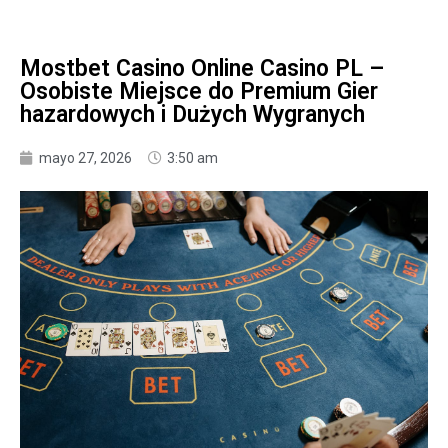
Mostbet Casino Online Casino PL –
Osobiste Miejsce do Premium Gier
hazardowych i Dużych Wygranych
mayo 27, 2026
3:50 am