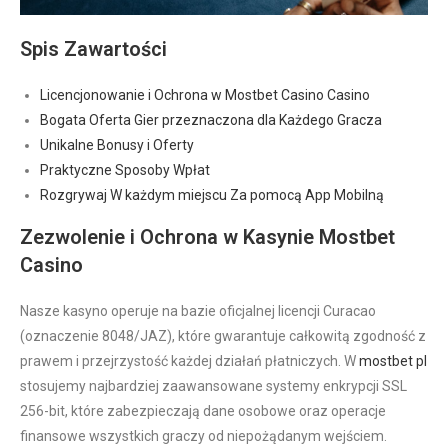
Spis Zawartości
Licencjonowanie i Ochrona w Mostbet Casino Casino
Bogata Oferta Gier przeznaczona dla Każdego Gracza
Unikalne Bonusy i Oferty
Praktyczne Sposoby Wpłat
Rozgrywaj W każdym miejscu Za pomocą App Mobilną
Zezwolenie i Ochrona w Kasynie Mostbet
Casino
Nasze kasyno operuje na bazie oficjalnej licencji Curacao
(oznaczenie 8048/JAZ), które gwarantuje całkowitą zgodność z
prawem i przejrzystość każdej działań płatniczych. W
mostbet pl
stosujemy najbardziej zaawansowane systemy enkrypcji SSL
256-bit, które zabezpieczają dane osobowe oraz operacje
finansowe wszystkich graczy od niepożądanym wejściem.