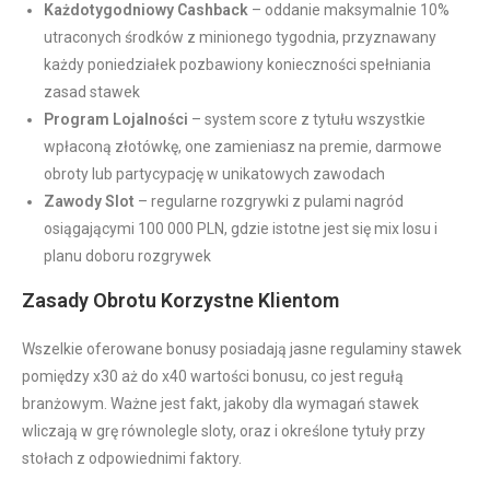
Każdotygodniowy Cashback
– oddanie maksymalnie 10%
utraconych środków z minionego tygodnia, przyznawany
każdy poniedziałek pozbawiony konieczności spełniania
zasad stawek
Program Lojalności
– system score z tytułu wszystkie
wpłaconą złotówkę, one zamieniasz na premie, darmowe
obroty lub partycypację w unikatowych zawodach
Zawody Slot
– regularne rozgrywki z pulami nagród
osiągającymi 100 000 PLN, gdzie istotne jest się mix losu i
planu doboru rozgrywek
Zasady Obrotu Korzystne Klientom
Wszelkie oferowane bonusy posiadają jasne regulaminy stawek
pomiędzy x30 aż do x40 wartości bonusu, co jest regułą
branżowym. Ważne jest fakt, jakoby dla wymagań stawek
wliczają w grę równolegle sloty, oraz i określone tytuły przy
stołach z odpowiednimi faktory.