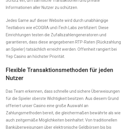
Schutz ein, um sämtliche Transaktionen und private
Informationen aller Nutzer zu schützen.
Jedes Game auf dieser Website wird durch unabhängige
Testlabors wie eCOGRA und iTech Labs zertifiziert. Diese
Einrichtungen testen die Zufallszahlengeneratoren und
garantieren, dass diese angegebenen RTP-Raten (Rückzahlung
an Spieler) tatsächlich erreicht werden. Offenheit rangiert bei
Yep Casino an höchster Priorität.
Flexible Transaktionsmethoden für jeden
Nutzer
Das Team erkennen, dass schnelle und sichere Überweisungen
für die Spieler oberste Wichtigkeit besitzen. Aus diesem Grund
offeriert unser Casino eine große Auswahl an
Zahlungsmethoden bereit, die gleichermaßen bewährte als wie
auch zeitgemäße Möglichkeiten beinhaltet. Von traditionellen
Banküberweisungen über elektronische Geldbörsen bis bis