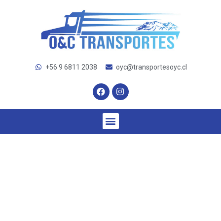
+56 9 6811 2038
oyc@transportesoyc.cl