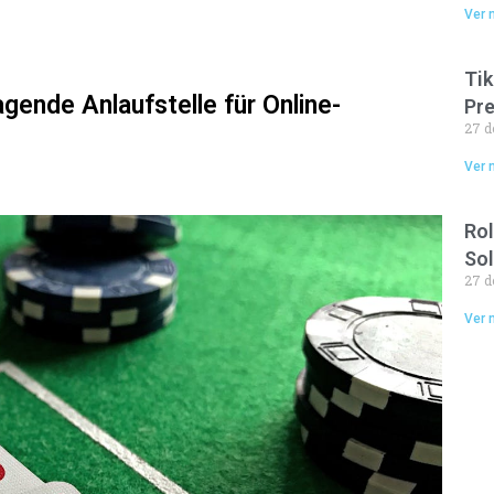
Ver 
Tik
gende Anlaufstelle für Online-
Pr
27 d
Ver 
Rol
Sol
27 d
Ver 