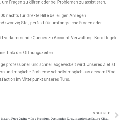
, um Fragen zu klären oder bei Problemen zu assistieren.
00 nachts für direkte Hilfe bei eiligen Anliegen
ndzwanzig Std., perfekt für umfangreiche Fragen oder
oft vorkommende Queries zu Account-Verwaltung, Boni, Regeln
innerhalb der Öffnungszeiten
ge professionell und schnell abgewickelt wird. Unseres Ziel ist
chern und mögliche Probleme schnellstmöglich aus deinem Pfad
isfaction im Mittelpunkt unseres Tuns.
SIGUIENTE
Admiral Casino – Ihre hochwertige Adresse für Online-Glücksspiel in der Bundesrepublik
Fugu Casino – Ihre Premium-Destination für authentisches Online-Glücksspiel