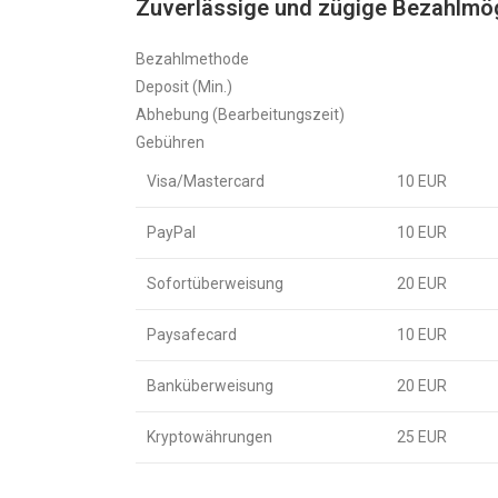
Zuverlässige und zügige Bezahlmög
Bezahlmethode
Deposit (Min.)
Abhebung (Bearbeitungszeit)
Gebühren
Visa/Mastercard
10 EUR
PayPal
10 EUR
Sofortüberweisung
20 EUR
Paysafecard
10 EUR
Banküberweisung
20 EUR
Kryptowährungen
25 EUR