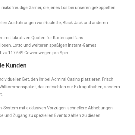
 risikofreudige Gamer, die jenes Los bei unseren gekoppelten
en Ausführungen von Roulette, Black Jack und anderen
mit lukrativen Quoten für Kartenspielfans
osen, Lotto und weiteren spaßigen Instant-Games
uf zu 117.649 Gewinnwegen pro Spin
le Kunden
viduellen Bet, den Ihr bei Admiral Casino platzieren. Frisch
 Willkommenspaket, das mitnichten nur Extraguthaben, sondern
t.
ium-System mit exklusiven Vorzügen: schnellere Abhebungen,
ke und Zugang zu speziellen Events zählen zu diesen