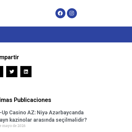
mpartir
timas Publicaciones
-Up Casino AZ: Niyə Azərbaycanda
ayn kazinolar arasında seçilməlidir?
e mayo de 2026