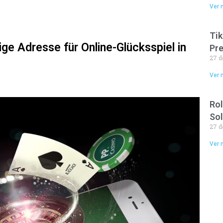
Ver 
Tik
ge Adresse für Online-Glücksspiel in
Pr
27 d
Ver 
Rol
Sol
27 d
Ver 