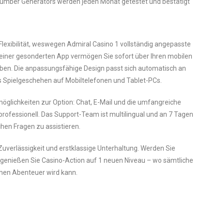
mber Generators werden jeden Monat getestet und bestätigt
lexibilität, weswegen Admiral Casino 1 vollständig angepasste
on einer gesonderten App vermögen Sie sofort über Ihren mobilen
haben. Die anpassungsfähige Design passt sich automatisch an
es Spielgeschehen auf Mobiltelefonen und Tablet-PCs.
öglichkeiten zur Option: Chat, E-Mail und die umfangreiche
professionell. Das Support-Team ist multilingual und an 7 Tagen
hen Fragen zu assistieren.
Zuverlässigkeit und erstklassige Unterhaltung. Werden Sie
enießen Sie Casino-Action auf 1 neuen Niveau – wo sämtliche
chen Abenteuer wird kann.