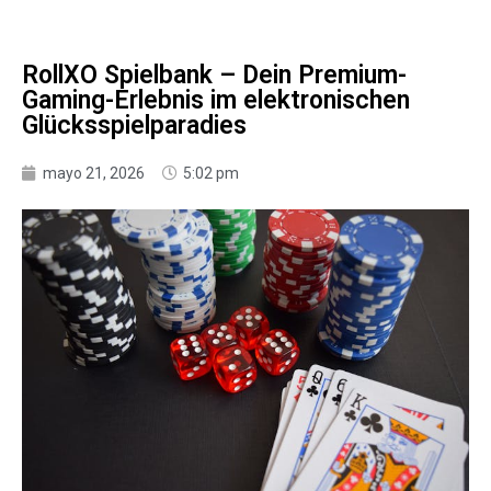
RollXO Spielbank – Dein Premium-
Gaming-Erlebnis im elektronischen
Glücksspielparadies
mayo 21, 2026
5:02 pm