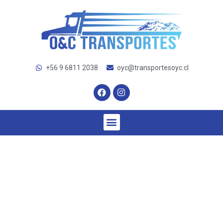
+56 9 6811 2038
oyc@transportesoyc.cl