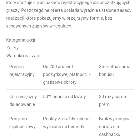
który startuje się od pakietu rejestracyjnego dla początkujących
graczy. Poszczególne oferta posiada wyraźnie ustalone zasady
realizacji, które pokazujemy w przejrzysty formie, bez
schowanych zapisów w regułach.
Kategoria akcji
Zalety
Warunki realizacji
Premia
Do 200 procent
35-krotna suma
rejestracyjny
początkowej płatności +
bonusu
gratisowe obroty
Comiesięczny
50% bonusu od kwoty
30 razy suma
doładowanie
premii
Program
Punkty za każdy zakład,
Brak wymogów
lojalnościowy
wymiana na benefity
obrotu dla
cashbacku