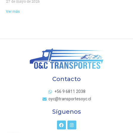
27 de mayo de 2026
Ver más
Contacto
+56 9 6811 2038
oyc@transportesoyc.cl
Síguenos