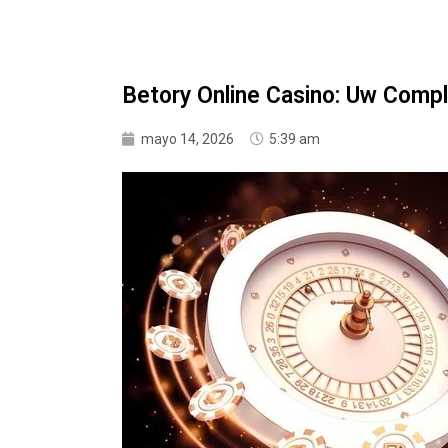
Betory Online Casino: Uw Compl
mayo 14, 2026
5:39 am