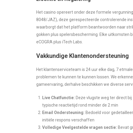
Het casino opereert onder deze formele vergunnin
8048/JAZ), deze gerespecteerde controlerende insta
waarborgt dat het platform beantwoorden naar stri
gokken plus spelersbescherming. Elke uitkomsten bl
eCOGRA plus iTech Labs.
Vakkundige Klantenondersteuning
Het klantenserviceteam is 24 uur elke dag, 7 etma
problemen te kunnen te kunnen lossen. We erkennen w
gameervaring, derhalve beschikken we diverse serv
Live Chatfunctie:
Deze vlugste weg ter direct b
typische reactietijd rond minder de 2 min
Email Ondersteuning:
Bedoeld voor gedetaillee
initiële respons verschaffen
Volledige Veelgestelde vragen sectie:
Bevat gr