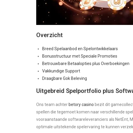
Overzicht
Breed Spelaanbod en Spelontwikkelaars
Bonusstructuur met Speciale Promoties
Betrouwbare Betaalopties plus Overboekingen
Vakkundige Support
Draagbare Gok Beleving
Uitgebreid Spelportfolio plus Softw
Ons team achter
betory casino
bezit dit gamecollec
spellen die tegemoet komen naar verschillende spe
vooraanstaande softwareleveranciers als NetEnt, 
optimale uitstekende spelervaring te kunnen verze