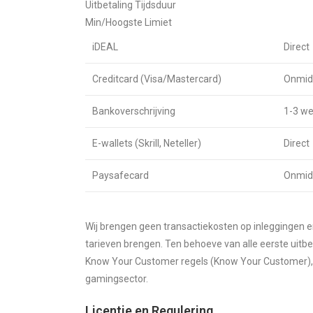
Uitbetaling Tijdsduur
Min/Hoogste Limiet
iDEAL
Direct
Creditcard (Visa/Mastercard)
Onmidd
Bankoverschrijving
1-3 w
E-wallets (Skrill, Neteller)
Direct
Paysafecard
Onmidd
Wij brengen geen transactiekosten op inleggingen 
tarieven brengen. Ten behoeve van alle eerste uitbet
Know Your Customer regels (Know Your Customer), w
gamingsector.
Licentie en Regulering