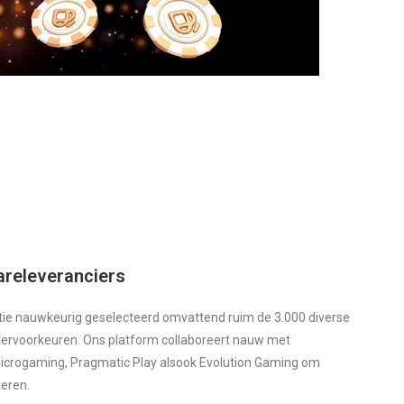
areleveranciers
tie nauwkeurig geselecteerd omvattend ruim de 3.000 diverse
lervoorkeuren. Ons platform collaboreert nauw met
Microgaming, Pragmatic Play alsook Evolution Gaming om
keren.