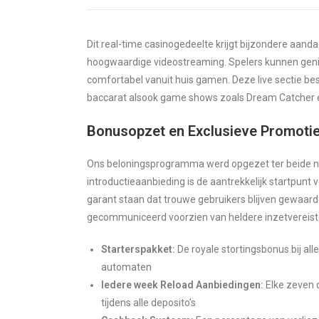
Dit real-time casinogedeelte krijgt bijzondere aanda
hoogwaardige videostreaming. Spelers kunnen gen
comfortabel vanuit huis gamen. Deze live sectie bes
baccarat alsook game shows zoals Dream Catcher 
Bonusopzet en Exclusieve Promoti
Ons beloningsprogramma werd opgezet ter beide ni
introductieaanbieding is de aantrekkelijk startpun
garant staan dat trouwe gebruikers blijven gewaa
gecommuniceerd voorzien van heldere inzetvereist
Starterspakket:
De royale stortingsbonus bij all
automaten
Iedere week Reload Aanbiedingen:
Elke zeven 
tijdens alle deposito’s