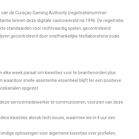
g van de Curaçao Gaming Authority (registratienummer
ntie binnen deze digitale casinowereld na 1996. De registratie
kte standaarden voor rechtvaardig spelen, gecontroleerd
ijven gecontroleerd door onafhankelijke testlaboratoria zoals
len elke week paraat om kwesties voor te beantwoorden plus
aardoor snelle assistentie essentieel blijft ter een positieve
icekanalen opgezet.
ij deze servicemedewerker te communiceren, voorzien van deze
rdere kwesties alsook tech issues, waarmee we in 4 uur een
ondige oplossingen voor algemene kwesties over profielen,