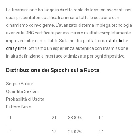
La trasmissione ha luogo in diretta reale da location avanzati, nei
quali presentatori qualificati animano tutte le sessione con
dinamismo coinvolgente. L’avanzato sistema impiega tecnologia
avanzata RNG certificata per assicurare risultati completamente
imprevedibili e controllabili. Su la nostra piattaforma
statistiche
crazy time
, offriamo un’esperienza autentica con trasmissione
in alta definizione e interface ottimizzata per ogni dispositivo.
Distribuzione dei Spicchi sulla Ruota
Segno/Valore
Quantità Sezioni
Probabilità di Uscita
Fattore Base
1
21
38.89%
1:1
2
13
24.07%
2:1