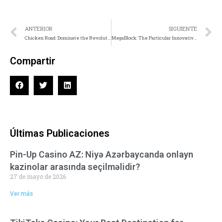
ANTERIOR
SIGUIENTE
Chicken Road: Dominate the Revolutionary Casino Game Taking Players by Surprise
MegaBlock: The Particular Innovative Betting Adventure Which is Redefining Online Gaming
Compartir
Últimas Publicaciones
Pin-Up Casino AZ: Niyə Azərbaycanda onlayn
kazinolar arasında seçilməlidir?
27 de mayo de 2026
Ver más