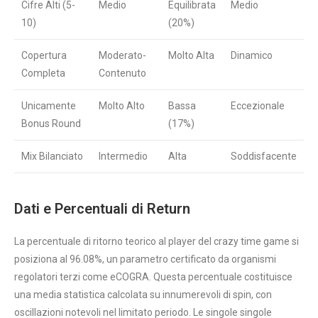
Cifre Alti (5-
Medio
Equilibrata
Medio
10)
(20%)
Copertura
Moderato-
Molto Alta
Dinamico
Completa
Contenuto
Unicamente
Molto Alto
Bassa
Eccezionale
Bonus Round
(17%)
Mix Bilanciato
Intermedio
Alta
Soddisfacente
Dati e Percentuali di Return
La percentuale di ritorno teorico al player del crazy time game si
posiziona al 96.08%, un parametro certificato da organismi
regolatori terzi come eCOGRA. Questa percentuale costituisce
una media statistica calcolata su innumerevoli di spin, con
oscillazioni notevoli nel limitato periodo. Le singole singole