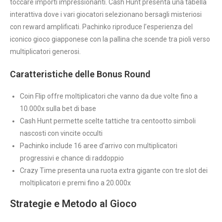
toccare importi impressionanti. Cash Hunt presenta una tabella
interattiva dove i vari giocatori selezionano bersagli misteriosi
con reward amplificati. Pachinko riproduce l’esperienza del
iconico gioco giapponese con la pallina che scende tra pioli verso
multiplicatori generosi.
Caratteristiche delle Bonus Round
Coin Flip offre moltiplicatori che vanno da due volte fino a
10.000x sulla bet di base
Cash Hunt permette scelte tattiche tra centootto simboli
nascosti con vincite occulti
Pachinko include 16 aree d’arrivo con multiplicatori
progressivi e chance di raddoppio
Crazy Time presenta una ruota extra gigante con tre slot dei
moltiplicatori e premi fino a 20.000x
Strategie e Metodo al Gioco