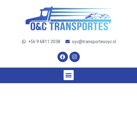
+56 9 6811 2038
oyc@transportesoyc.cl