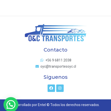
Contacto
+56 9 6811 2038
oyc@transportesoyc.cl
Síguenos
Desarrollado por Entel © Todos los derechos reservados.