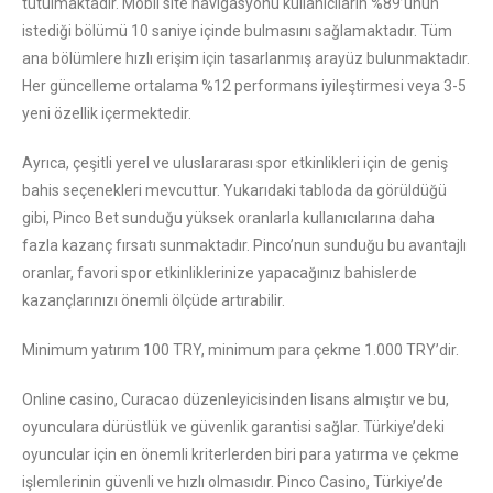
tutulmaktadır. Mobil site navigasyonu kullanıcıların %89’unun
istediği bölümü 10 saniye içinde bulmasını sağlamaktadır. Tüm
ana bölümlere hızlı erişim için tasarlanmış arayüz bulunmaktadır.
Her güncelleme ortalama %12 performans iyileştirmesi veya 3-5
yeni özellik içermektedir.
Ayrıca, çeşitli yerel ve uluslararası spor etkinlikleri için de geniş
bahis seçenekleri mevcuttur. Yukarıdaki tabloda da görüldüğü
gibi, Pinco Bet sunduğu yüksek oranlarla kullanıcılarına daha
fazla kazanç fırsatı sunmaktadır. Pinco’nun sunduğu bu avantajlı
oranlar, favori spor etkinliklerinize yapacağınız bahislerde
kazançlarınızı önemli ölçüde artırabilir.
Minimum yatırım 100 TRY, minimum para çekme 1.000 TRY’dir.
Online casino, Curacao düzenleyicisinden lisans almıştır ve bu,
oyunculara dürüstlük ve güvenlik garantisi sağlar. Türkiye’deki
oyuncular için en önemli kriterlerden biri para yatırma ve çekme
işlemlerinin güvenli ve hızlı olmasıdır. Pinco Casino, Türkiye’de