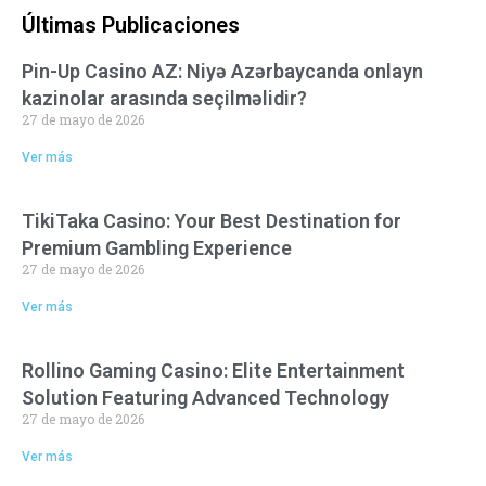
Últimas Publicaciones
Pin-Up Casino AZ: Niyə Azərbaycanda onlayn
kazinolar arasında seçilməlidir?
27 de mayo de 2026
Ver más
TikiTaka Casino: Your Best Destination for
Premium Gambling Experience
27 de mayo de 2026
Ver más
Rollino Gaming Casino: Elite Entertainment
Solution Featuring Advanced Technology
27 de mayo de 2026
Ver más