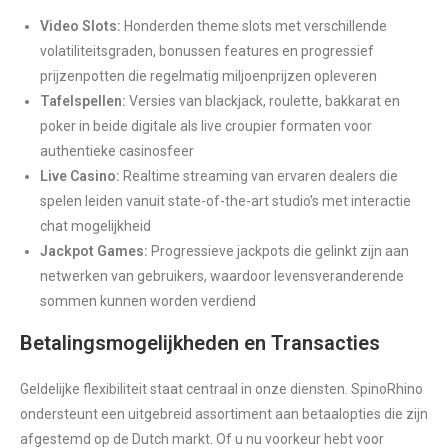
Video Slots:
Honderden theme slots met verschillende
volatiliteitsgraden, bonussen features en progressief
prijzenpotten die regelmatig miljoenprijzen opleveren
Tafelspellen:
Versies van blackjack, roulette, bakkarat en
poker in beide digitale als live croupier formaten voor
authentieke casinosfeer
Live Casino:
Realtime streaming van ervaren dealers die
spelen leiden vanuit state-of-the-art studio’s met interactie
chat mogelijkheid
Jackpot Games:
Progressieve jackpots die gelinkt zijn aan
netwerken van gebruikers, waardoor levensveranderende
sommen kunnen worden verdiend
Betalingsmogelijkheden en Transacties
Geldelijke flexibiliteit staat centraal in onze diensten. SpinoRhino
ondersteunt een uitgebreid assortiment aan betaalopties die zijn
afgestemd op de Dutch markt. Of u nu voorkeur hebt voor