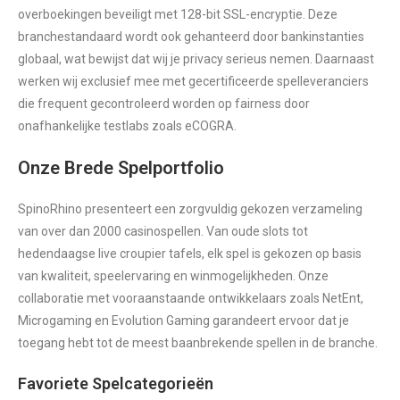
overboekingen beveiligt met 128-bit SSL-encryptie. Deze
branchestandaard wordt ook gehanteerd door bankinstanties
globaal, wat bewijst dat wij je privacy serieus nemen. Daarnaast
werken wij exclusief mee met gecertificeerde spelleveranciers
die frequent gecontroleerd worden op fairness door
onafhankelijke testlabs zoals eCOGRA.
Onze Brede Spelportfolio
SpinoRhino presenteert een zorgvuldig gekozen verzameling
van over dan 2000 casinospellen. Van oude slots tot
hedendaagse live croupier tafels, elk spel is gekozen op basis
van kwaliteit, speelervaring en winmogelijkheden. Onze
collaboratie met vooraanstaande ontwikkelaars zoals NetEnt,
Microgaming en Evolution Gaming garandeert ervoor dat je
toegang hebt tot de meest baanbrekende spellen in de branche.
Favoriete Spelcategorieën