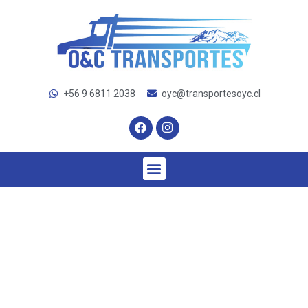
+56 9 6811 2038
oyc@transportesoyc.cl