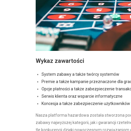
Wykaz zawartości
System zabawy a także twórcy systemów
Premie a także kampanie przeznaczone dla gra
Opcje płatności a także zabezpieczenie transakc
Serwis klienta oraz wsparcie informatyczne
Koncesja a także zabezpieczenie użytkowników
Nasza platforma hazardowa została stworzona pod
zabawy najwyższej kategorii, jak i gwarancji rzeteln
tle konkurencji dzięki nowoczesnym rozwiązaniom