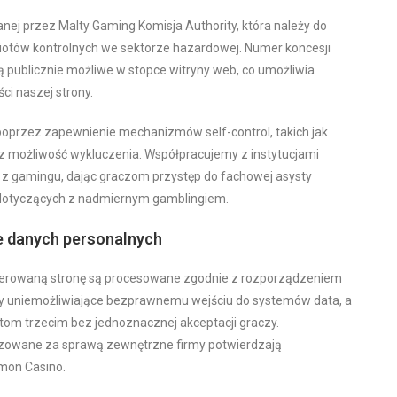
ej przez Malty Gaming Komisja Authority, która należy do
otów kontrolnych we sektorze hazardowej. Numer koncesji
 publicznie możliwe w stopce witryny web, co umożliwia
i naszej strony.
oprzez zapewnienie mechanizmów self-control, takich jak
az możliwość wykluczenia. Współpracujemy z instytucjami
h z gamingu, dając graczom przystęp do fachowej asysty
 dotyczących z nadmiernym gamblingiem.
e danych personalnych
erowaną stronę są procesowane zgodnie z rozporządzeniem
niemożliwiające bezprawnemu wejściu do systemów data, a
otom trzecim bez jednoznacznej akceptacji graczy.
zowane za sprawą zewnętrzne firmy potwierdzają
emon Casino.