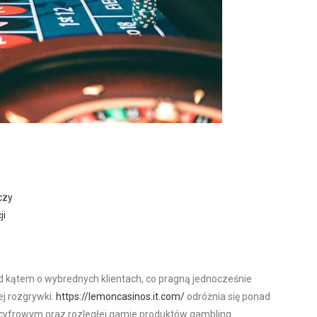
czy
ji
 kątem o wybrednych klientach, co pragną jednocześnie
ej rozgrywki.
https://lemoncasinos.it.com/
odróżnia się ponad
 cyfrowym oraz rozległej gamie produktów gambling