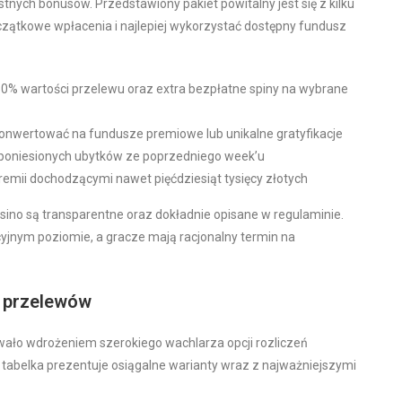
nych bonusów. Przedstawiony pakiet powitalny jest się z kilku
początkowe wpłacenia i najlepiej wykorzystać dostępny fundusz
0% wartości przelewu oraz extra bezpłatne spiny na wybrane
 konwertować na fundusze premiowe lub unikalne gratyfikacje
 poniesionych ubytków ze poprzedniego week’u
emii dochodzącymi nawet pięćdziesiąt tysięcy złotych
no są transparentne oraz dokładnie opisane w regulaminie.
yjnym poziomie, a gracze mają racjonalny termin na
e przelewów
o wdrożeniem szerokiego wachlarza opcji rozliczeń
tabelka prezentuje osiągalne warianty wraz z najważniejszymi