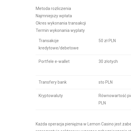
Metoda rozliczenia
Najmniejszy wpłata
Okres wykonania transakcji
Termin wykonania wyplaty
Transakcje
50 zł PLN
kredytowe/debetowe
Portfele e-wallet
30 złotych
Transfery bank
sto PLN
Kryptowaluty
Równowartość pię
PLN
Każda operacja pieniężna w Lemon Casino jest zab