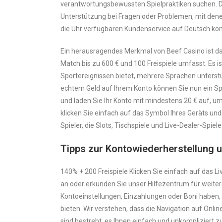
verantwortungsbewussten Spielpraktiken suchen. Di
Unterstützung bei Fragen oder Problemen, mit denen 
die Uhr verfügbaren Kundenservice auf Deutsch könn
Ein herausragendes Merkmal von Beef Casino ist 
Match bis zu 600 € und 100 Freispiele umfasst. Es i
Sportereignissen bietet, mehrere Sprachen unterst
echtem Geld auf Ihrem Konto können Sie nun ein S
und laden Sie Ihr Konto mit mindestens 20 € auf, 
klicken Sie einfach auf das Symbol Ihres Geräts und
Spieler, die Slots, Tischspiele und Live-Dealer-Spie
Tipps zur Kontowiederherstellung u
140% + 200 Freispiele Klicken Sie einfach auf das L
an oder erkunden Sie unser Hilfezentrum für weitere
Kontoeinstellungen, Einzahlungen oder Boni haben, 
bieten. Wir verstehen, dass die Navigation auf Onl
sind bestrebt, es Ihnen einfach und unkompliziert 