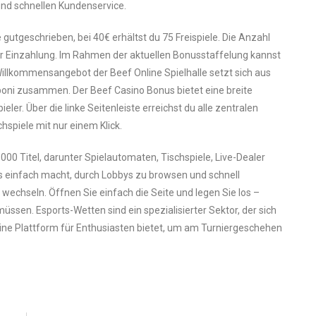
nd schnellen Kundenservice.
 gutgeschrieben, bei 40€ erhältst du 75 Freispiele. Die Anzahl
iner Einzahlung. Im Rahmen der aktuellen Bonusstaffelung kannst
 Willkommensangebot der Beef Online Spielhalle setzt sich aus
oni zusammen. Der Beef Casino Bonus bietet eine breite
r. Über die linke Seitenleiste erreichst du alle zentralen
chspiele mit nur einem Klick.
0 Titel, darunter Spielautomaten, Tischspiele, Live-Dealer
 es einfach macht, durch Lobbys zu browsen und schnell
wechseln. Öffnen Sie einfach die Seite und legen Sie los –
 müssen. Esports-Wetten sind ein spezialisierter Sektor, der sich
eine Plattform für Enthusiasten bietet, um am Turniergeschehen