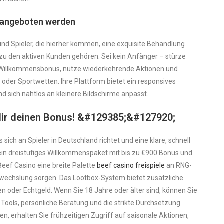
 angeboten werden
und Spieler, die hierher kommen, eine exquisite Behandlung
r zu den aktiven Kunden gehören. Sei kein Anfänger – stürze
n Willkommensbonus, nutze wiederkehrende Aktionen und
n oder Sportwetten. Ihre Plattform bietet ein responsives
 und sich nahtlos an kleinere Bildschirme anpasst.
dir deinen Bonus! &#129385;&#127920;
sich an Spieler in Deutschland richtet und eine klare, schnell
 ein dreistufiges Willkommenspaket mit bis zu €900 Bonus und
Beef Casino eine breite Palette
beef casino freispiele
an RNG-
Abwechslung sorgen. Das Lootbox-System bietet zusätzliche
 oder Echtgeld. Wenn Sie 18 Jahre oder älter sind, können Sie
Tools, persönliche Beratung und die strikte Durchsetzung
en, erhalten Sie frühzeitigen Zugriff auf saisonale Aktionen,