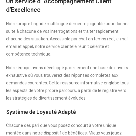
Un service d’ Accompagnement Client
d’Excellence
Notre propre brigade multilingue demeure joignable pour donner
suite à chacune de vos interrogations et traiter rapidement
chacune des situation. Accessible par chat en temps réel, e-mail
email et appel, notre service clientèle réunit célérité et
compétence technique.
Notre équipe avons développé pareillement une base de savoirs
exhaustive où vous trouverez des réponses complètes aux
demandes courantes. Cette ressource informative englobe tous
les aspects de votre propre parcours, à partir de le registre vers
les stratégies de divertissement évoluées.
Système de Loyauté Adapté
Chacune des pari que vous posez concourt à votre unique
montée dans notre dispositif de bénéfices. Mieux vous jouez,