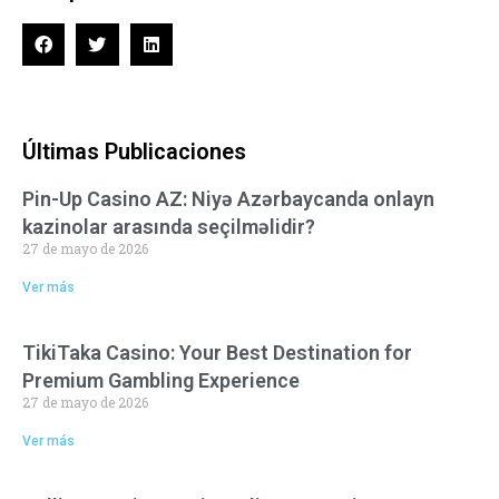
Últimas Publicaciones
Pin-Up Casino AZ: Niyə Azərbaycanda onlayn
kazinolar arasında seçilməlidir?
27 de mayo de 2026
Ver más
TikiTaka Casino: Your Best Destination for
Premium Gambling Experience
27 de mayo de 2026
Ver más