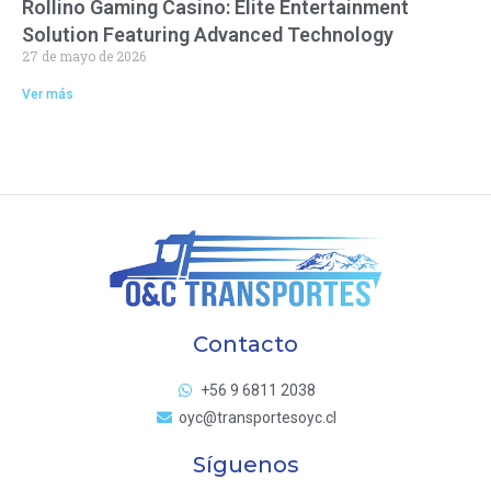
Rollino Gaming Casino: Elite Entertainment
Solution Featuring Advanced Technology
27 de mayo de 2026
Ver más
Contacto
+56 9 6811 2038
oyc@transportesoyc.cl
Síguenos