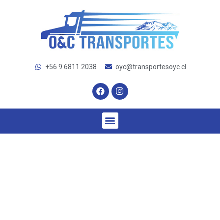
+56 9 6811 2038
oyc@transportesoyc.cl