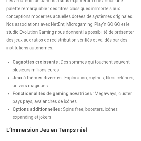
Les amateurs de bandits à sous exploreront chez nous une
palette remarquable : des titres classiques immortels aux
conceptions modernes actuelles dotées de systèmes originales.
Nos associations avec NetEnt, Microgaming, Play’n GO GO et le
studio Evolution Gaming nous donnent la possibilité de présenter
des jeux aux ratios de redistribution vérifiés et validés par des
institutions autonomes.
Cagnottes croissants
: Des sommes qui touchent souvent
plusieurs millions euros
Jeux à thèmes diverses
: Exploration, mythes, films célèbres,
univers magiques
Fonctionnalités de gaming novatrices
: Megaways, cluster
pays pays, avalanches de icônes
Options additionnelles
: Spins free, boosters, icônes
expanding et jokers
L’Immersion Jeu en Temps réel