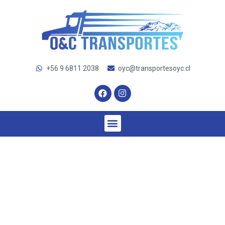
+56 9 6811 2038
oyc@transportesoyc.cl