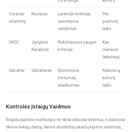
ES kriterijai
ketvirtį
Curacao
Kiurasao
Lankstūs kriterijai,
Per
eGaming
operatyvus
pusmetį
vykdymas
laiko
UKGC
Jungtinė
Aukščiausios saugos
Kas
Karalystė
kriterijai
mėnesio
laikotarpį
Gibraltar
Gibraltaras
Ekonominis
Kiekvieną
tvirtumas,
ketvirtį
skaidrumas
laiko
Kontrolės Įstaigų Vaidmuo
Reguliuojančios institucijos ne tiktai išduoda leidimus, ir pastoviai
tikrina tiekėjų darbą, tikrina atsitiktinių skaičių kūrimo sistemas,