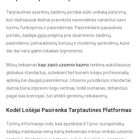
Tarptautinės azartinių žaidimų portalai siūlo unikalią patyrimą,
kuri dažniausiai dažnai pranoksta nacionalines variantus savo
turimu funkcijomis ir pasirinkimais. Pasirinkdami pasaulines
portalu, žaidėjai įgyja priėjimą prie išsamesnio žaidimų
pasirinkimo, patrauklesnių bonusų ir modernių sprendimų, kurie
dar dar nėra galimi lokaliais lygmenimis.
Mūsų teikiamas
kaip zaisti uzsienio kazino
tenkina aukščiausius
globalius standartus, suteikiant bet kuriam lošėjui profesionalią
aplinką bei daugelį pasirinkimus. Užsienio jurisdikcijos standartai
dažnai būna stipresni negu vietiniai, todėl svetainės, dirbančios
pagal šias licencijas, turi atitikti geresnių reikalavimų.
Kodėl Lošėjai Pasirenka Tarptautines Platformas
Tyrimų informacija rodo, kad apytiksliai 67 proc. europietiškų
žaidėjų mažiausiai vieną kartą kiekvienais metus renkasi užsienio