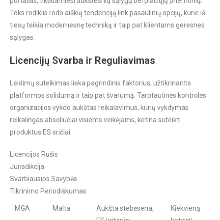
portalais, tikėdamiesi aukštesnių sąlygų bei plačiųjų priemonių.
Toks rodiklis rodo aiškią tendenciją link pasaulinių opcijų, kurie iš
tiesų teikia modernesnę techniką ir taip pat klientams geresnes
sąlygas.
Licencijų Svarba ir Reguliavimas
Leidimų suteikimas lieka pagrindinis faktorius, užtikrinantis
platformos solidumą ir taip pat švarumą. Tarptautinės kontrolės
organizacijos vykdo aukštas reikalavimus, kurių vykdymas
reikalingas absoliučiai visiems veikėjams, ketina suteikti
produktus ES sričiai.
Licencijos Rūšis
Jurisdikcija
Svarbiausios Savybės
Tikrinimo Periodiškumas
MGA
Malta
Aukšta stebėsena,
Kiekvieną