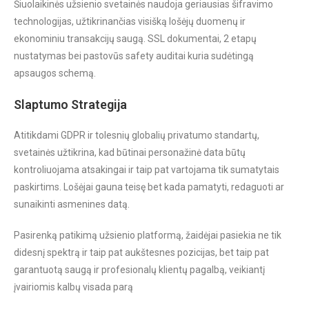
Šiuolaikinės užsienio svetainės naudoja geriausias šifravimo
technologijas, užtikrinančias visišką lošėjų duomenų ir
ekonominiu transakcijų saugą. SSL dokumentai, 2 etapų
nustatymas bei pastovūs safety auditai kuria sudėtingą
apsaugos schemą.
Slaptumo Strategija
Atitikdami GDPR ir tolesnių globalių privatumo standartų,
svetainės užtikrina, kad būtinai personažinė data būtų
kontroliuojama atsakingai ir taip pat vartojama tik sumatytais
paskirtims. Lošėjai gauna teisę bet kada pamatyti, redaguoti ar
sunaikinti asmenines datą.
Pasirenką patikimą užsienio platformą, žaidėjai pasiekia ne tik
didesnį spektrą ir taip pat aukštesnes pozicijas, bet taip pat
garantuotą saugą ir profesionalų klientų pagalbą, veikiantį
įvairiomis kalbų visada parą