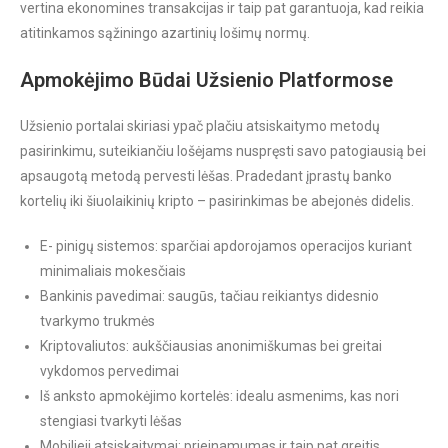
vertina ekonomines transakcijas ir taip pat garantuoja, kad reikia
atitinkamos sąžiningo azartinių lošimų normų.
Apmokėjimo Būdai Užsienio Platformose
Užsienio portalai skiriasi ypač plačiu atsiskaitymo metodų
pasirinkimu, suteikiančiu lošėjams nuspręsti savo patogiausią bei
apsaugotą metodą pervesti lėšas. Pradedant įprastų banko
kortelių iki šiuolaikinių kripto – pasirinkimas be abejonės didelis.
E- pinigų sistemos: sparčiai apdorojamos operacijos kuriant
minimaliais mokesčiais
Bankinis pavedimai: saugūs, tačiau reikiantys didesnio
tvarkymo trukmės
Kriptovaliutos: aukščiausias anonimiškumas bei greitai
vykdomos pervedimai
Iš anksto apmokėjimo kortelės: idealu asmenims, kas nori
stengiasi tvarkyti lėšas
Mobilieji atsiskaitymai: prieinamumas ir taip pat greitis