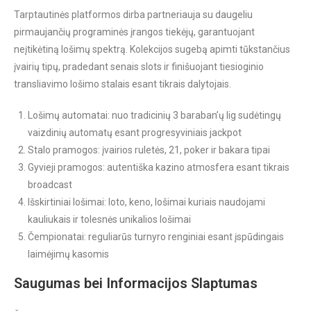
Tarptautinės platformos dirba partneriauja su daugeliu
pirmaujančių programinės įrangos tiekėjų, garantuojant
neįtikėtiną lošimų spektrą. Kolekcijos sugebą apimti tūkstančius
įvairių tipų, pradedant senais slots ir finišuojant tiesioginio
transliavimo lošimo stalais esant tikrais dalytojais.
Lošimų automatai: nuo tradicinių 3 baraban’ų lig sudėtingų
vaizdinių automatų esant progresyviniais jackpot
Stalo pramogos: įvairios ruletės, 21, poker ir bakara tipai
Gyvieji pramogos: autentiška kazino atmosfera esant tikrais
broadcast
Išskirtiniai lošimai: loto, keno, lošimai kuriais naudojami
kauliukais ir tolesnės unikalios lošimai
Čempionatai: reguliarūs turnyro renginiai esant įspūdingais
laimėjimų kasomis
Saugumas bei Informacijos Slaptumas