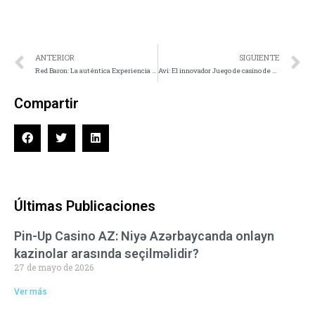
ANTERIOR
SIGUIENTE
Red Baron: La auténtica Experiencia de Pilotaje Última en Tragamonedas de Vuelo Histórico
Avi: El innovador Juego de casino de Apuestas que Revoluciona la Práctica de Apuestas en Internet
Compartir
Últimas Publicaciones
Pin-Up Casino AZ: Niyə Azərbaycanda onlayn
kazinolar arasında seçilməlidir?
27 de mayo de 2026
Ver más