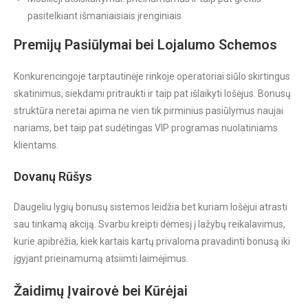
pasitelkiant išmaniaisiais įrenginiais
Premijų Pasiūlymai bei Lojalumo Schemos
Konkurencingoje tarptautinėje rinkoje operatoriai siūlo skirtingus
skatinimus, siekdami pritraukti ir taip pat išlaikyti lošėjus. Bonusų
struktūra neretai apima ne vien tik pirminius pasiūlymus naujai
nariams, bet taip pat sudėtingas VIP programas nuolatiniams
klientams.
Dovanų Rūšys
Daugeliu lygių bonusų sistemos leidžia bet kuriam lošėjui atrasti
sau tinkamą akciją. Svarbu kreipti dėmesį į lažybų reikalavimus,
kurie apibrėžia, kiek kartais kartų privaloma pravadinti bonusą iki
įgyjant prieinamumą atsiimti laimėjimus.
Žaidimų Įvairovė bei Kūrėjai