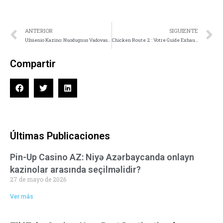
ANTERIOR
SIGUIENTE
Užsienio Kazino: Nuodugnus Vadovas Pasaulinių Lošimo Puslapių Sferoje
Chicken Route 2 : Votre Guide Exhaustif du Titre de Casino Qui Bouleverse l’Expérience de Jeu en Numérique
Compartir
Últimas Publicaciones
Pin-Up Casino AZ: Niyə Azərbaycanda onlayn
kazinolar arasında seçilməlidir?
27 de mayo de 2026
Ver más