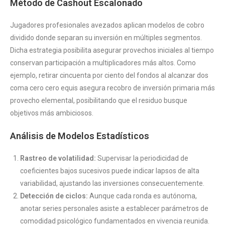
Método de Cashout Escalonado
Jugadores profesionales avezados aplican modelos de cobro
dividido donde separan su inversión en múltiples segmentos.
Dicha estrategia posibilita asegurar provechos iniciales al tiempo
conservan participación a multiplicadores más altos. Como
ejemplo, retirar cincuenta por ciento del fondos al alcanzar dos
coma cero cero equis asegura recobro de inversión primaria más
provecho elemental, posibilitando que el residuo busque
objetivos más ambiciosos.
Análisis de Modelos Estadísticos
Rastreo de volatilidad:
Supervisar la periodicidad de
coeficientes bajos sucesivos puede indicar lapsos de alta
variabilidad, ajustando las inversiones consecuentemente.
Detección de ciclos:
Aunque cada ronda es autónoma,
anotar series personales asiste a establecer parámetros de
comodidad psicológico fundamentados en vivencia reunida.