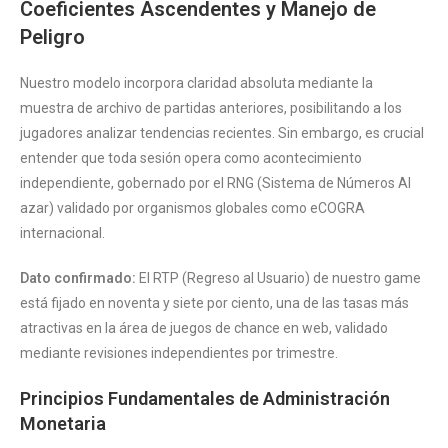
Coeficientes Ascendentes y Manejo de
Peligro
Nuestro modelo incorpora claridad absoluta mediante la
muestra de archivo de partidas anteriores, posibilitando a los
jugadores analizar tendencias recientes. Sin embargo, es crucial
entender que toda sesión opera como acontecimiento
independiente, gobernado por el RNG (Sistema de Números Al
azar) validado por organismos globales como eCOGRA
internacional.
Dato confirmado:
El RTP (Regreso al Usuario) de nuestro game
está fijado en noventa y siete por ciento, una de las tasas más
atractivas en la área de juegos de chance en web, validado
mediante revisiones independientes por trimestre.
Principios Fundamentales de Administración
Monetaria