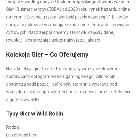
tempie – według danych Ogólnoeuropejskiego Stowarzyszenia
Gier i Bukmacherstw (EGBA) od 2023 roku, rynek hazardu online
na terenie Europie uzyskał wartość przekraczającą 31 bilionów
euro, a to pokazuje wzrastające zaufanie klientów do serwisów
cyfrowych. Nasz zespół chcemy stanowić częścią danej
rewolucji, dostarczając usługi najwyższej jakości.
Kolekcja Gier – Co Oferujemy
Nasz kolekcja gier to efekt współpracy wraz z czołowymi
dostawcami oprogramowania gamingowego. Wild Robin
dostarcza setki pozycji, które były starannie wybrane pod
względem jakości oprawy, mechaniki rozgrywki oraz rzetelności
algorytmów RNG.
Typy Gier w Wild Robin
Rodzaj
Liczebność Gier