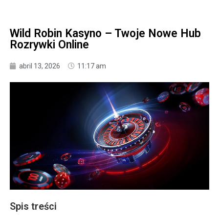
Wild Robin Kasyno – Twoje Nowe Hub
Rozrywki Online
abril 13, 2026
11:17 am
Spis treści