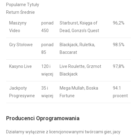
Popularne Tytuły
Return Średnie
Maszyny
ponad
Starburst, Księga of
96,2%
Video
450
Dead, Gonzo’s Quest
Gry Stołowe
ponad
Blackjack, Ruletka,
98.5%
85
Baccarat
Kasyno Live
120 i
Live Roulette, Grzmot
97,8%
więcej
Blackjack
Jackpoty
35 i
Mega Mullah, Boska
94.1
Progresywne
więcej
Fortune
procent
Producenci Oprogramowania
Działamy wyłącznie z licencjonowanymi twórcami gier, jacy