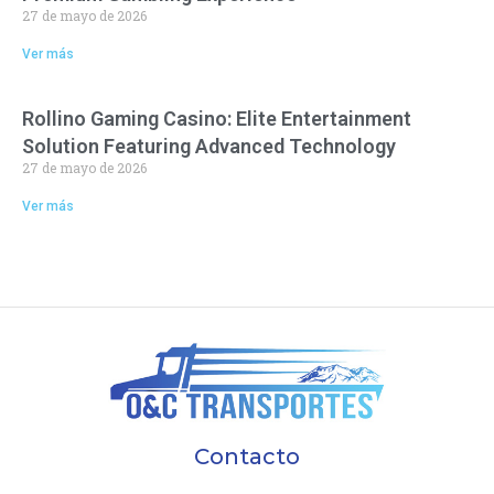
27 de mayo de 2026
Ver más
Rollino Gaming Casino: Elite Entertainment
Solution Featuring Advanced Technology
27 de mayo de 2026
Ver más
Contacto