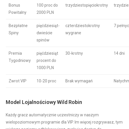
Bonus
100 proc do
trzydziestopięciokrotny
trzydzie
Powitalny
2000 PLN
Bezpłatne
pięćdziesiąt-
czterdziestokrotny
7 pełnyc
Spiny
dwieście
wygrane
spinów
Premia
pięćdziesiąt
30-krotny
14 dni
Tygodniowy
procent do
1000 PLN
Zwrot VIP
10-20 proc
Brak wymagań
Natychm
Model Lojalnościowy Wild Robin
Każdy gracz automatycznie uczestniczy w naszym
wielopoziomowym programie dla VIP. Im więcej rozgrywasz, tym