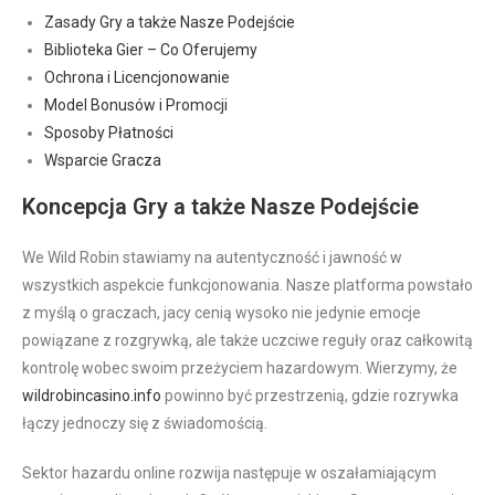
Zasady Gry a także Nasze Podejście
Biblioteka Gier – Co Oferujemy
Ochrona i Licencjonowanie
Model Bonusów i Promocji
Sposoby Płatności
Wsparcie Gracza
Koncepcja Gry a także Nasze Podejście
We Wild Robin stawiamy na autentyczność i jawność w
wszystkich aspekcie funkcjonowania. Nasze platforma powstało
z myślą o graczach, jacy cenią wysoko nie jedynie emocje
powiązane z rozgrywką, ale także uczciwe reguły oraz całkowitą
kontrolę wobec swoim przeżyciem hazardowym. Wierzymy, że
wildrobincasino.info
powinno być przestrzenią, gdzie rozrywka
łączy jednoczy się z świadomością.
Sektor hazardu online rozwija następuje w oszałamiającym