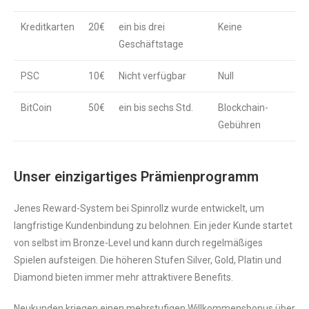
Kreditkarten
20€
ein bis drei
Keine
Geschäftstage
PSC
10€
Nicht verfügbar
Null
BitCoin
50€
ein bis sechs Std.
Blockchain-
Gebühren
Unser einzigartiges Prämienprogramm
Jenes Reward-System bei Spinrollz wurde entwickelt, um
langfristige Kundenbindung zu belohnen. Ein jeder Kunde startet
von selbst im Bronze-Level und kann durch regelmäßiges
Spielen aufsteigen. Die höheren Stufen Silver, Gold, Platin und
Diamond bieten immer mehr attraktivere Benefits.
Neukunden kriegen einen mehrstufigen Willkommensbonus über