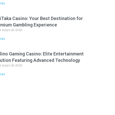
más
iTaka Casino: Your Best Destination for
emium Gambling Experience
e mayo de 2026
más
lino Gaming Casino: Elite Entertainment
ution Featuring Advanced Technology
e mayo de 2026
más