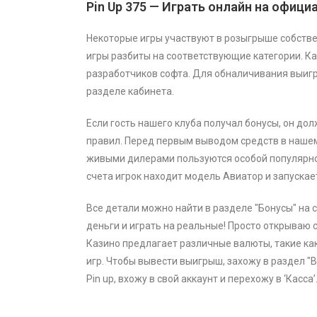
Pin Up 375 — Играть онлайн на офици
Некоторые игры участвуют в розыгрыше собстве
игры разбиты на соответствующие категории. Ка
разработчиков софта. Для обналичивания выиг
разделе кабинета.
Если гость нашего клуба получал бонусы, он дол
правил. Перед первым выводом средств в нашем
живыми дилерами пользуются особой популярно
счета игрок находит модель Авиатор и запускает
Все детали можно найти в разделе "Бонусы" на с
деньги и играть на реальные! Просто открываю 
Казино предлагает различные валюты, такие как
игр. Чтобы вывести выигрыш, захожу в раздел "
Pin up, вхожу в свой аккаунт и перехожу в ‘Касса’