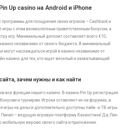
n Up casino на Android и iPhone
е программы для поощрения своих игроков – Cashback и
от игры с этим великолепным приветственным бонусом, а
тру игр. Минимальный депозит составляет всего €10,
в казино независимо от своего бюджета. А минимальный
ки могут наслаждаться игрой в казино независимо от
айн-казино для тех, кто ищет веселый и захватывающий
 сайта, зачем нужны и как найти
ов все функции нашего казино. В казино Pin Up регистрация
бонусам и турнирам. Игроки оставляют их на форумах, в
ля игры на деньги дополнительно доступны лайв- и ТВ-игры.
 Пинап – ведущую игровую платформу Казахстана! Да, Пин
 мобильную версию своего сайта и приложение.