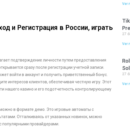
Ver 
Tik
Вход и Регистрация в России, играть
Pr
27 d
Ver 
агает подтверждение личности путем предоставления
Rol
открывается сразу после регистрации учетной записи.
Sol
27 d
жет войти в аккаунт и получить приветственный бонус.
ите интересов клиентов, обеспечивая честную игру. Этот
Ver 
ти нашего казино и его подотчетность контролирующему
 можно в формате демо. Это игровые автоматы с
татами. Отталкиваясь от указанных новинок, можно
 с популярными провайдерами.