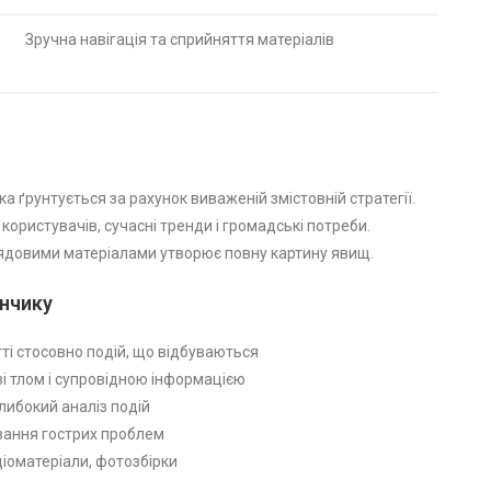
Зручна навігація та сприйняття матеріалів
ґрунтується за рахунок виваженій змістовній стратегії.
ористувачів, сучасні тренди і громадські потреби.
лядовими матеріалами утворює повну картину явищ.
нчику
тті стосовно подій, що відбуваються
зі тлом і супровідною інформацією
либокий аналіз подій
ування гострих проблем
діоматеріали, фотозбірки