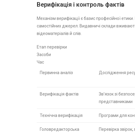
Верифікація і контроль фактів
Механізм верифікації є базис професійної етики
самостійних джерел. Видавничі склади вживають 
відеоматеріалів й слів.
Етап перевірки
Засоби
Час
Первинна аналіз
Дослідження ресу
Верифікація фактів
Зв’язок зі безпо
представниками
Технічна верифікація
Програми для кон
Головредакторська
Перевірка звірок,