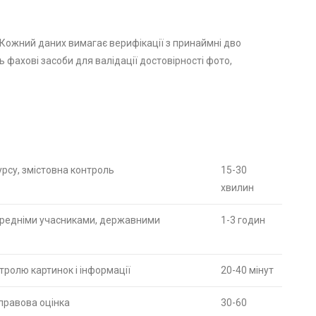
. Кожний даних вимагає верифікації з принаймні дво
фахові засоби для валідації достовірності фото,
рсу, змістовна контроль
15-30
хвилин
середніми учасниками, державними
1-3 годин
тролю картинок і інформації
20-40 мінут
 правова оцінка
30-60