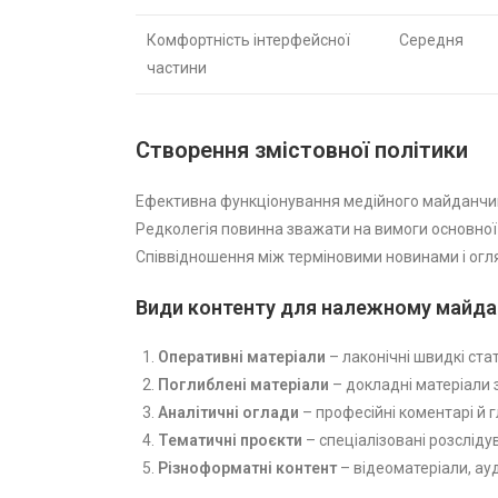
Комфортність інтерфейсної
Середня
частини
Створення змістовної політики
Ефективна функціонування медійного майданчика 
Редколегія повинна зважати на вимоги основної к
Співвідношення між терміновими новинами і ог
Види контенту для належному майда
Оперативні матеріали
– лаконічні швидкі ста
Поглиблені матеріали
– докладні матеріали 
Аналітичні оглади
– професійні коментарі й г
Тематичні проєкти
– спеціалізовані розслід
Різноформатні контент
– відеоматеріали, ау