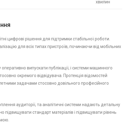
хвилин
ання
ні цифрові рішення для підтримки стабільної роботи.
ізацію для всіх типах пристроїв, починаючи від мобільних
оперативно випускати публікації, і системи машинного
тосовно окремого відвідувача. Протекція відомостей
ритетними задачами стосовно довільного професійного
лення аудиторії, та аналітичні системи надають детальну
но підвищувати стандарт матеріалів і підвищувати рівень
рмою.