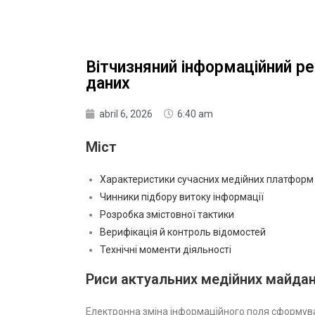
Вітчизняний інформаційний ре
даних
abril 6, 2026
6:40 am
Міст
Характеристики сучасних медійних платформ
Чинники підбору витоку інформації
Розробка змістовної тактики
Верифікація й контроль відомостей
Технічні моменти діяльності
Риси актуальних медійних майдан
Електронна зміна інформаційного поля сформува