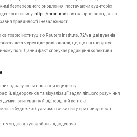
ежимі безперервного оновлення, постачаючи аудиторію
адського впливу.
https://pronarod.com.ua
працює згідно за
авил правдивості і незалежності.
світовою інституцією Reuters Institute,
72% відвідувачів
істають інфо через цифрові канали
, це, що підтверджує
ійному полі. Даний факт спонукає редакційні колективи
в
аних одразу після настання інциденту
афій, відеороликів та візуалізації задля ліпшого розуміння
 думки, опитування й відповідний контакт
ації з будь-якої будь-якої точки світу при присутності
енту згідно до уподобань відвідувача