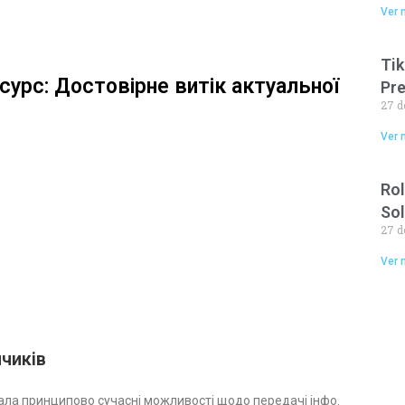
Ver 
Tik
сурс: Достовірне витік актуальної
Pr
27 d
Ver 
Rol
Sol
27 d
Ver 
чиків
ла принципово сучасні можливості щодо передачі інфо.