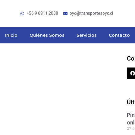
+56 9 6811 2038
oyc@transportesoyc.cl
Inicio
Quiénes Somos
Servicios
Contacto
Co
Úl
Pin
onl
27 d