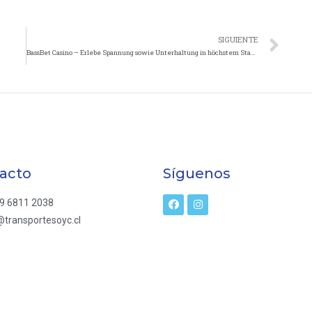
SIGUIENTE
BassBet Casino – Erlebe Spannung sowie Unterhaltung in höchstem Standard
acto
Síguenos
9 6811 2038
transportesoyc.cl