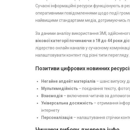
Сучасні інформаційні ресурси функціонують в р
оперативними повідомленнями щодо події гром
найвищими стандартами медіа, дотримуючись пр
За даними аналізу використання ЗМІ, здійсненого 
вікової категорії починаючи з 18 до 44 роки д
лідерство онлайн каналів у сучасному комунікац
налаштовувати контент під різні типи перегляду.
Позитиви цифрових новинних ресурсі
Негайне апдейт матеріалів
– шанс випуску д
Мультимедійність
– поєднання тексту, фотогр
Взаємодія
– включення читачів за допомогою
Універсальна досяжність
– отримання інформ
інтернету
Персоналізація
– налаштування стрічки конт
Чинники вибору джерела інфо