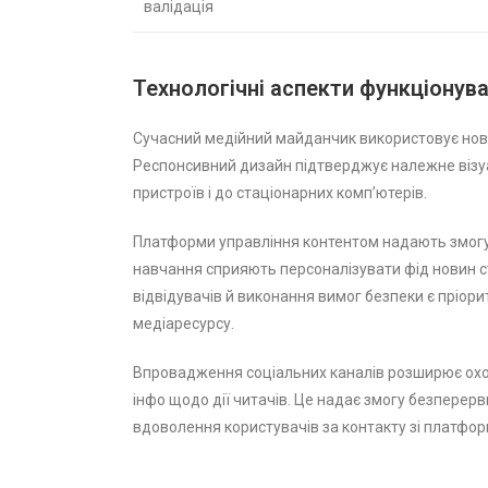
валідація
Технологічні аспекти функціонув
Сучасний медійний майданчик використовує новіт
Респонсивний дизайн підтверджує належне візуал
пристроїв і до стаціонарних комп’ютерів.
Платформи управління контентом надають змогу 
навчання сприяють персоналізувати фід новин с
відвідувачів й виконання вимог безпеки є пріо
медіаресурсу.
Впровадження соціальних каналів розширює охоп
інфо щодо дії читачів. Це надає змогу безперерв
вдоволення користувачів за контакту зі платфо