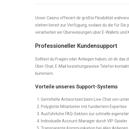
Unser Casino offeriert dir größte Flexibilität wäh
stehen bereit zur Verfügung, sodass du die für Si
verarbeiten wir Überweisungen über E-Wallets und
Professioneller Kundensupport
Solltest du Fragen oder Anliegen haben, ist dir da
Über Chat, E-Mail beziehungsweise Telefon kontakti
kümmern.
Vorteile unseres Support-Systems
Gemittelte Antwortzeit beim Live-Chat von unte
Polyglotte Mitarbeiter mit fundiertem Expertise
Ausführliche FAQ-Sektion zur schnelle eigenstän
Individuelle Account-Manager durch VIP-Spieler
Transparente Kommunikation bei allen Anliegen