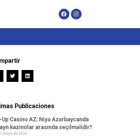
mpartir
timas Publicaciones
-Up Casino AZ: Niyə Azərbaycanda
ayn kazinolar arasında seçilməlidir?
e mayo de 2026