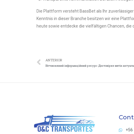
Die Plattform versteht BassBet als Ihr zuverlässige
Kenntnis in dieser Branche besitzen wir eine Plattf
heute sowie entdecke die vielfältigen Chancen, die d
ANTERIOR
Cont
+56 