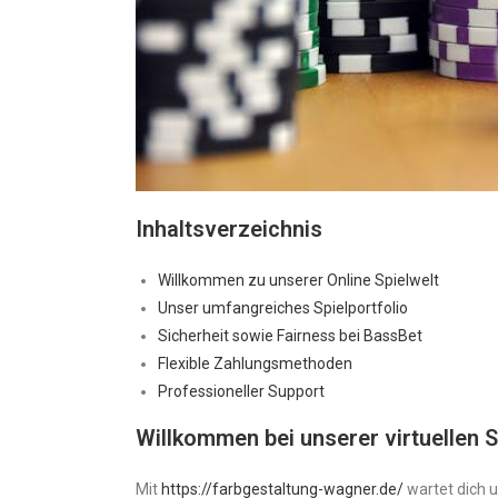
Inhaltsverzeichnis
Willkommen zu unserer Online Spielwelt
Unser umfangreiches Spielportfolio
Sicherheit sowie Fairness bei BassBet
Flexible Zahlungsmethoden
Professioneller Support
Willkommen bei unserer virtuellen S
Mit
https://farbgestaltung-wagner.de/
wartet dich u