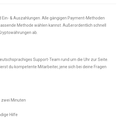
rend Ein- & Auszahlungen. Alle gängigen Payment-Methoden
e passende Methode wählen kannst. Außerordentlich schnell
 Kryptowährungen ab.
s deutschsprachiges Support-Team rund um die Uhr zur Seite.
erst du kompetente Mitarbeiter, jene sich bei deine Fragen
r zwei Minuten
dige Hilfe