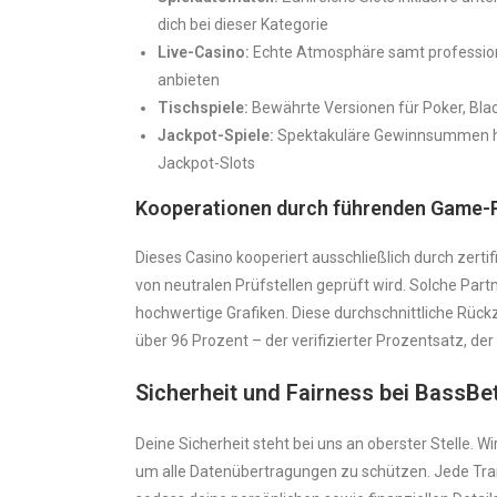
dich bei dieser Kategorie
Live-Casino:
Echte Atmosphäre samt professionel
anbieten
Tischspiele:
Bewährte Versionen für Poker, Black
Jackpot-Spiele:
Spektakuläre Gewinnsummen har
Jackpot-Slots
Kooperationen durch führenden Game-
Dieses Casino kooperiert ausschließlich durch zer
von neutralen Prüfstellen geprüft wird. Solche Part
hochwertige Grafiken. Diese durchschnittliche Rüc
über 96 Prozent – der verifizierter Prozentsatz, der
Sicherheit und Fairness bei BassBe
Deine Sicherheit steht bei uns an oberster Stelle. 
um alle Datenübertragungen zu schützen. Jede Tran