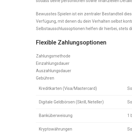
sodass deine persönlichen sowie finanziellen Details
Bewusstes Spielen ist ein zentraler Bestandteil die
Verfügung, mit denen du dein Verhalten selbst kontr
Selbstausschlussoptionen helfen dir hierbei, stets di
Flexible Zahlungsoptionen
Zahlungsmethode
Einzahlungsdauer
Auszahlungsdauer
Gebühren
Kreditkarten (Visa/Mastercard)
So
Digitale Geldbörsen (Skrill, Neteller)
So
Banküberweisung
1 
Kryptowährungen
So