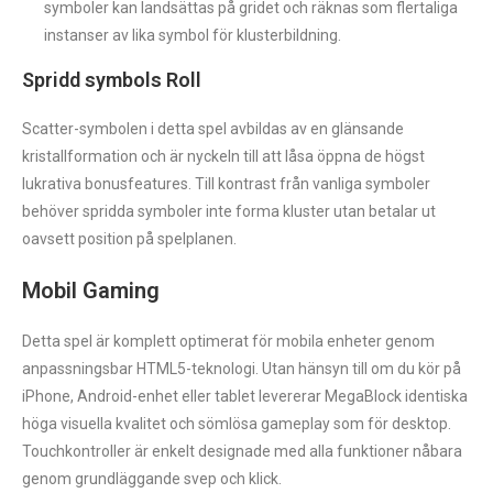
symboler kan landsättas på gridet och räknas som flertaliga
instanser av lika symbol för klusterbildning.
Spridd symbols Roll
Scatter-symbolen i detta spel avbildas av en glänsande
kristallformation och är nyckeln till att låsa öppna de högst
lukrativa bonusfeatures. Till kontrast från vanliga symboler
behöver spridda symboler inte forma kluster utan betalar ut
oavsett position på spelplanen.
Mobil Gaming
Detta spel är komplett optimerat för mobila enheter genom
anpassningsbar HTML5-teknologi. Utan hänsyn till om du kör på
iPhone, Android-enhet eller tablet levererar MegaBlock identiska
höga visuella kvalitet och sömlösa gameplay som för desktop.
Touchkontroller är enkelt designade med alla funktioner nåbara
genom grundläggande svep och klick.