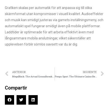
Grafiken skalas per automatik för att anpassa sig till olika
skärmformat utan kompromisser i visuell kvalitet. Audioeffekter
och musik kan smidigt justeras via gamets inställningsmeny, och
automatiskt spel fungerar smidigt även på mobile plattformar.
Laddtider är optimerade för att arbeta effektivt även med
långsammare mobila anslutningar, vilket säkerställer att
upplevelsen förblir sömlös oavsett var du är dig.
ANTERIOR
SIGUIENTE
MegaBlock: The Actual Groundbreaking Gaming Experience Revolutionizing Virtual Gaming
Pengu Sport: The Ultimate Casino Betting Experience You have Been Looking For
Compartir