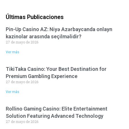
Últimas Publicaciones
Pin-Up Casino AZ: Niyə Azərbaycanda onlayn
kazinolar arasında seçilməlidir?
27 de mayo de 2026
Ver más
TikiTaka Casino: Your Best Destination for
Premium Gambling Experience
27 de mayo de 2026
Ver más
Rollino Gaming Casino: Elite Entertainment
Solution Featuring Advanced Technology
27 de mayo de 2026