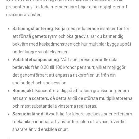
presenterar vi testade metoder som höjer dina möjligheter att
maximera vinster:
Satsningshantering:
Börja med reducerade insatser för för
att förstå gamets rytm och öka gradvis när du känner dig
bekväm med kaskadmönstren och hur multiplar byggs uppåt
under längre vinstsekvenser.
Volatilitetsanpassning:
Vårt spel presenterar flexibla
betlevels från 0.20 till 100 kronor per snurr, vilket möjliggör
det genomförbart att anpassa riskprofilen utifrån din
spelbudget och spelsession.
Bonusjakt:
Koncentrera dig på att utlösa gratissnurr genom
att samla scatters, då detta är då de största multiplikatorerna
och mest substantiella vinsterna realiseras.
Sessionslängd:
Avsätt tid för längre spelsessioner eftersom
mekaniken innebär att vinstpotentialen ofta växer över tid
snarare än vid enskilda snurr.